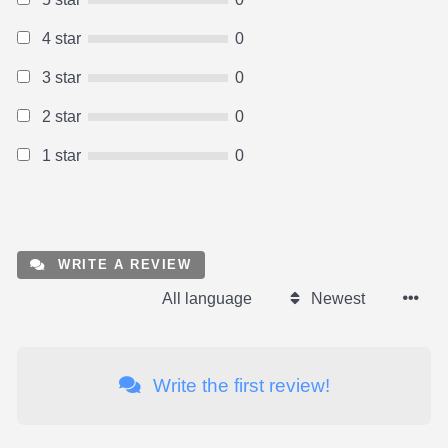
4 star
0
3 star
0
2 star
0
1 star
0
WRITE A REVIEW
All language
Newest
Write the first review!