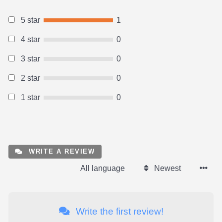
5 star
1
4 star
0
3 star
0
2 star
0
1 star
0
WRITE A REVIEW
All language
Newest
Write the first review!