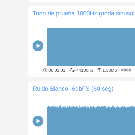
Tono 
00:01:01
44100Hz
1.38Mb
Ruido Blanco -6dbFS (60 seg)