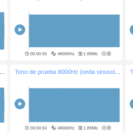
00:00:50
48000Hz
1.89Mb
de prueba 5000Hz (onda sinusoidal) 0dB (60 seg)
Tono de prueba 8000Hz (onda sinusoidal) -5dB (60 seg)
00:00:50
48000Hz
1.89Mb