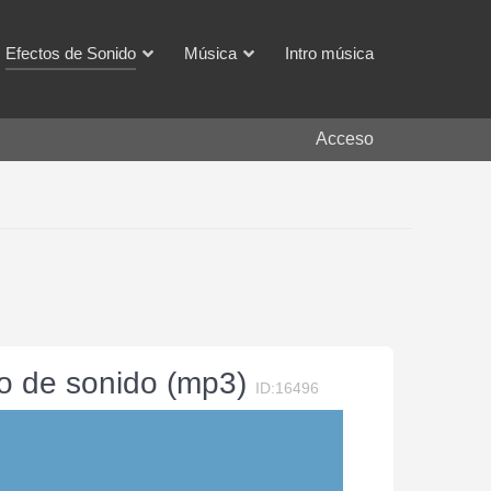
Efectos de Sonido
Música
Intro música
Acceso
to de sonido (mp3)
ID:16496