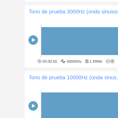
Tono 
00:00:50
48000Hz
1.89Mb
Tono de prueba 1