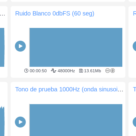
de prueba 1000Hz (onda sinusoidal) -10dB (60 seg)
Ruido Blanco 0dbFS (60 seg)
00:00:50
48000Hz
13.61Mb
Tono de prueba 1000Hz (onda sinusoidal) 0dB (60 seg)