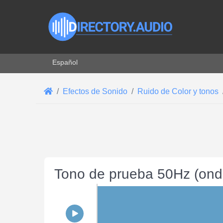
Seleccione su idioma
Español
Efectos de Sonido
Ruido de Color y tonos
Tono de prueba 50Hz (onda