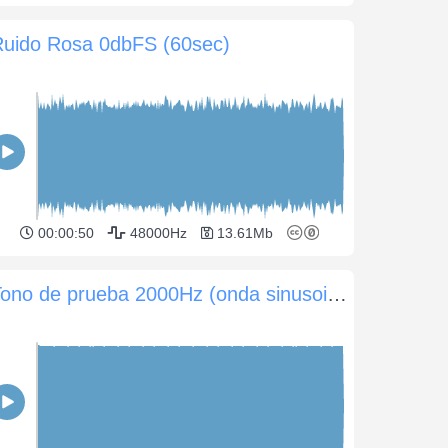
Ruido Rosa 0dbFS (60sec)
00:00:50
48000Hz
13.61Mb
Tono de prueba 2000Hz (onda sinusoidal) 0dB (60 seg)