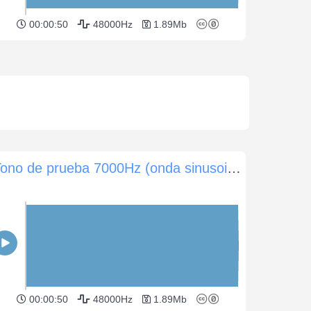
00:00:50
48000Hz
1.89Mb
Tono de prueba 7000Hz (onda sinusoidal) -5dB (60 seg)
00:00:50
48000Hz
1.89Mb