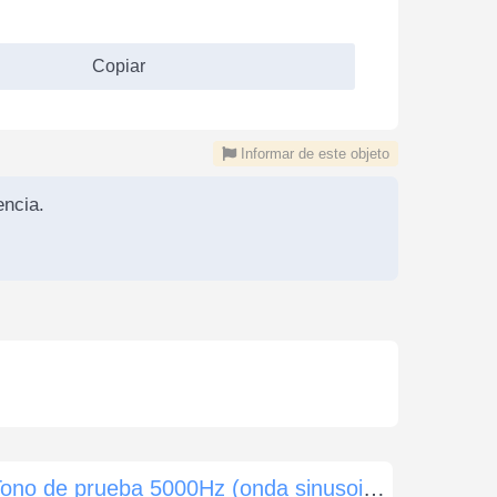
Copiar
Informar de este objeto
ncia.
Tono de prueba 5000Hz (onda sinusoidal) -5dB (60 seg)