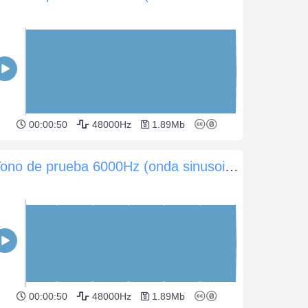
00:00:50
48000Hz
1.89Mb
Tono de prueba 6000Hz (onda sinusoidal) -5dB (60 seg)
00:00:50
48000Hz
1.89Mb