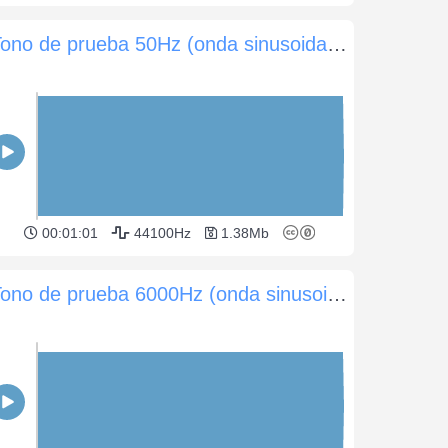
Tono de prueba 50Hz (onda sinusoidal) -5dB (60 seg)
00:01:01
44100Hz
1.38Mb
Tono de prueba 6000Hz (onda sinusoidal) -10dB (60 seg)