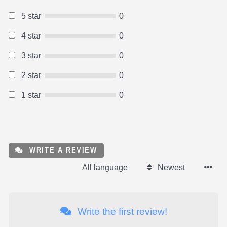
5 star
0
4 star
0
3 star
0
2 star
0
1 star
0
WRITE A REVIEW
All language
Newest
Write the first review!