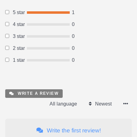
5 star
1
4 star
0
3 star
0
2 star
0
1 star
0
WRITE A REVIEW
All language
Newest
Write the first review!