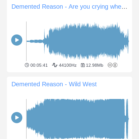
Demented Reason - Are you crying when I dance
00:05:41
44100Hz
12.98Mb
Demented Reason - Wild West