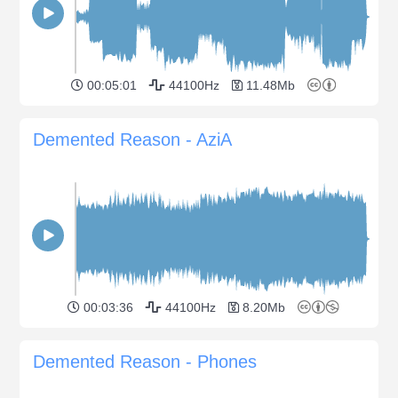
00:05:01
44100Hz
11.48Mb
Demented Reason - AziA
00:03:36
44100Hz
8.20Mb
Demented Reason - Phones