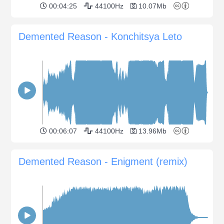
00:04:25
44100Hz
10.07Mb
Demented Reason - Konchitsya Leto
00:06:07
44100Hz
13.96Mb
Demented Reason - Enigment (remix)