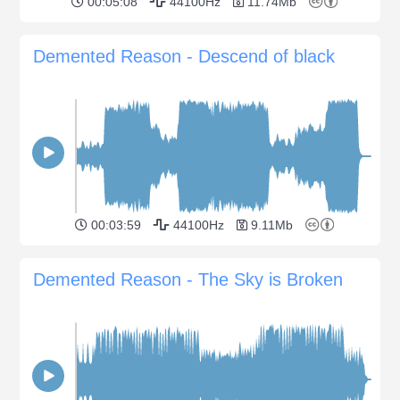
00:05:08
44100Hz
11.74Mb
Demented Reason - Descend of black
00:03:59
44100Hz
9.11Mb
Demented Reason - The Sky is Broken