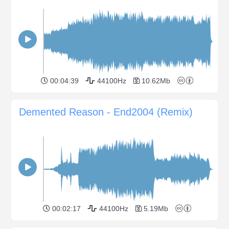
00:04:39
44100Hz
10.62Mb
Demented Reason - End2004 (Remix)
00:02:17
44100Hz
5.19Mb