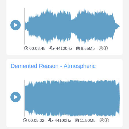
00:03:45
44100Hz
8.55Mb
Demented Reason - Atmospheric
00:05:02
44100Hz
11.50Mb