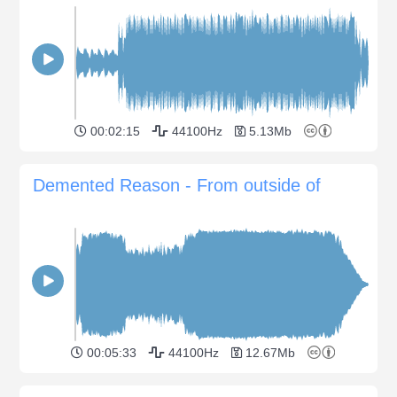
00:02:15
44100Hz
5.13Mb
Demented Reason - From outside of
00:05:33
44100Hz
12.67Mb