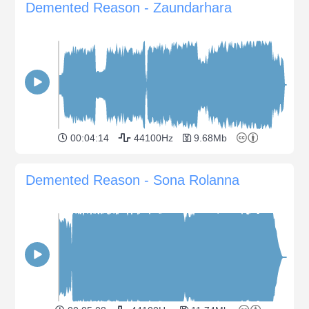
Demented Reason - Zaundarhara
00:04:14
44100Hz
9.68Mb
Demented Reason - Sona Rolanna