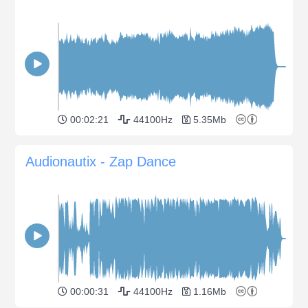
00:02:21
44100Hz
5.35Mb
Audionautix - Zap Dance
00:00:31
44100Hz
1.16Mb