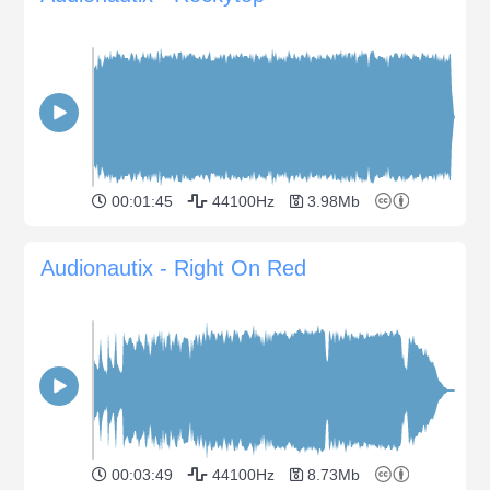
00:01:45
44100Hz
3.98Mb
Audionautix - Right On Red
00:03:49
44100Hz
8.73Mb