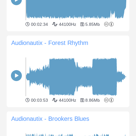
00:02:34
44100Hz
5.85Mb
Audionautix - Forest Rhythm
00:03:53
44100Hz
8.86Mb
Audionautix - Brookers Blues