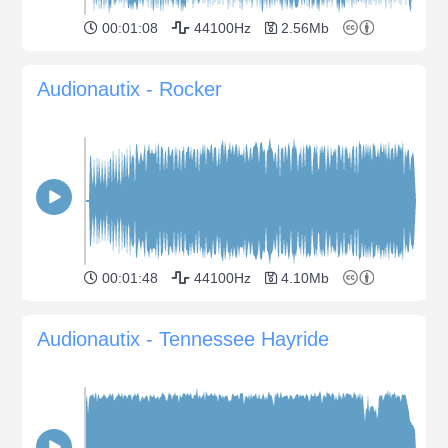
00:01:08
44100Hz
2.56Mb
Audionautix - Rocker
00:01:48
44100Hz
4.10Mb
Audionautix - Tennessee Hayride