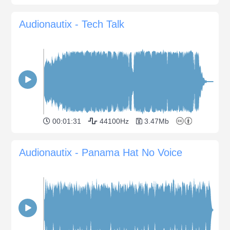
Audionautix - Tech Talk
00:01:31
44100Hz
3.47Mb
Audionautix - Panama Hat No Voice