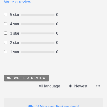
Write a review
5 star
0
4 star
0
3 star
0
2 star
0
1 star
0
WRITE A REVIEW
All language
Newest
Write the first review!