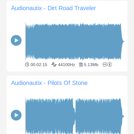
Audionautix - Dirt Road Traveler
00:02:15
44100Hz
5.13Mb
Audionautix - Pilots Of Stone