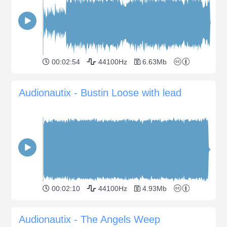
00:02:54
44100Hz
6.63Mb
Audionautix - Bustin Loose with lead
00:02:10
44100Hz
4.93Mb
Audionautix - The Angels Weep