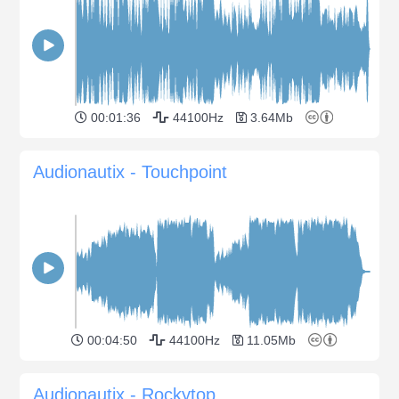
00:01:36
44100Hz
3.64Mb
Audionautix - Touchpoint
00:04:50
44100Hz
11.05Mb
Audionautix - Rockytop