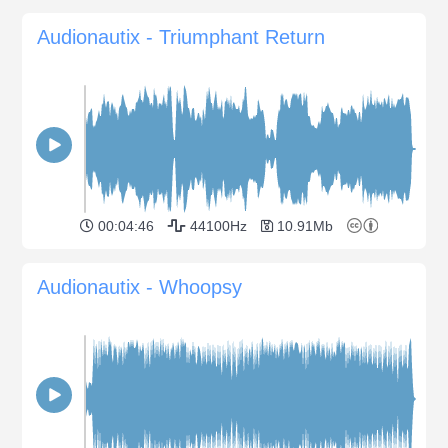
Audionautix - Triumphant Return
00:04:46
44100Hz
10.91Mb
Audionautix - Whoopsy