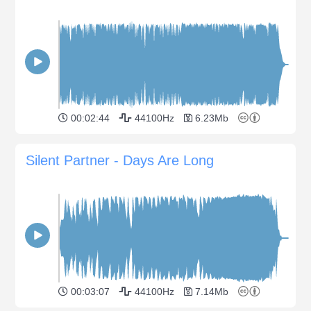
00:02:44
44100Hz
6.23Mb
Silent Partner - Days Are Long
00:03:07
44100Hz
7.14Mb