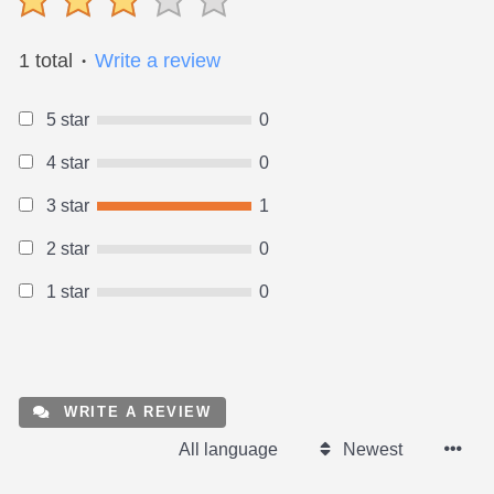
1 total
Write a review
●
5 star
0
4 star
0
3 star
1
2 star
0
1 star
0
WRITE A REVIEW
All language
Newest