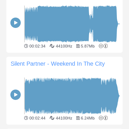
00:02:34
44100Hz
5.87Mb
Silent Partner - Weekend In The City
00:02:44
44100Hz
6.24Mb