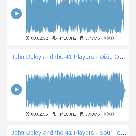
00:02:32
44100Hz
5.77Mb
John Deley and the 41 Players - Dixie Outlandish
00:02:35
44100Hz
5.90Mb
John Deley and the 41 Players - Sour Tennessee Red Sting