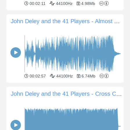
00:02:11
44100Hz
4.98Mb
John Deley and the 41 Players - Almost A Year Ago
00:02:57
44100Hz
6.74Mb
John Deley and the 41 Players - Cross Cut Nightmare