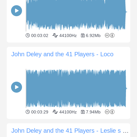
00:03:02
44100Hz
6.92Mb
John Deley and the 41 Players - Loco
00:03:29
44100Hz
7.94Mb
John Deley and the 41 Players - Leslie s Strut