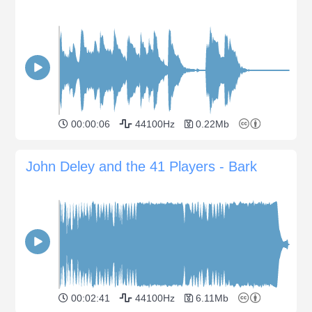
00:00:06
44100Hz
0.22Mb
John Deley and the 41 Players - Bark
00:02:41
44100Hz
6.11Mb