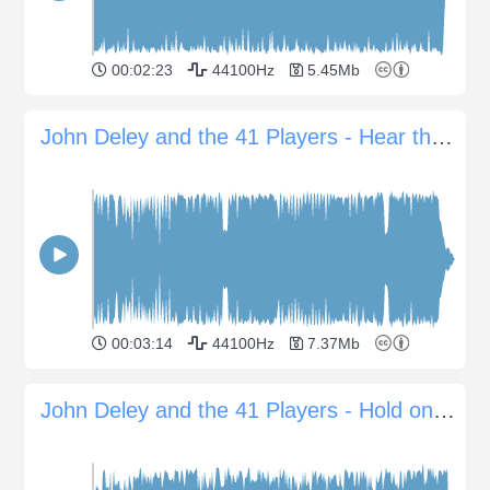
00:02:23
44100Hz
5.45Mb
John Deley and the 41 Players - Hear the Noise
00:03:14
44100Hz
7.37Mb
John Deley and the 41 Players - Hold on a Second