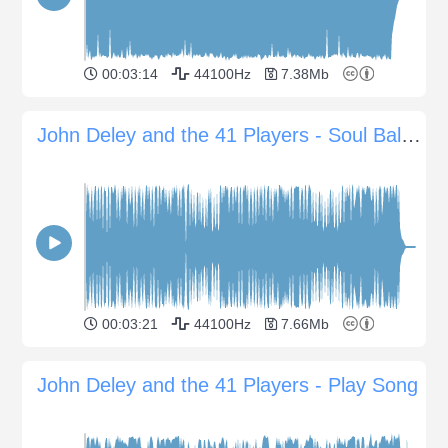
00:03:14
44100Hz
7.38Mb
John Deley and the 41 Players - Soul Ballad
00:03:21
44100Hz
7.66Mb
John Deley and the 41 Players - Play Song