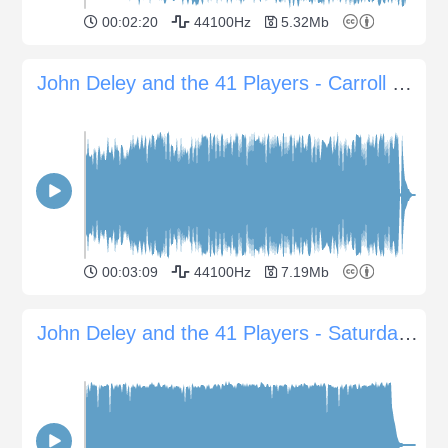
00:02:20
44100Hz
5.32Mb
John Deley and the 41 Players - Carroll Park
00:03:09
44100Hz
7.19Mb
John Deley and the 41 Players - Saturday Groove