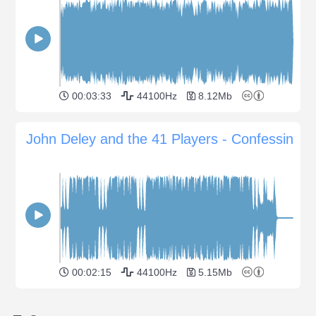
00:03:33
44100Hz
8.12Mb
John Deley and the 41 Players - Confessin
00:02:15
44100Hz
5.15Mb