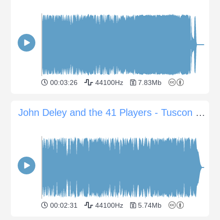
00:03:26
44100Hz
7.83Mb
John Deley and the 41 Players - Tuscon Tease
00:02:31
44100Hz
5.74Mb