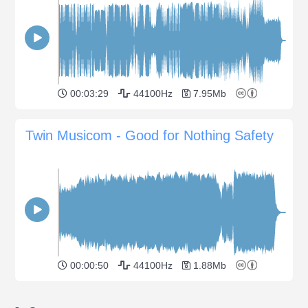
00:03:29
44100Hz
7.95Mb
Twin Musicom - Good for Nothing Safety
00:00:50
44100Hz
1.88Mb