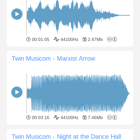
00:01:05
44100Hz
2.47Mb
Twin Musicom - Marxist Arrow
00:03:16
44100Hz
7.46Mb
Twin Musicom - Night at the Dance Hall