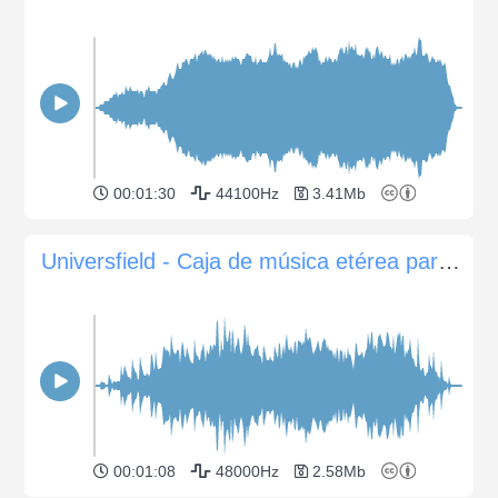
00:01:30
44100Hz
3.41Mb
Universfield - Caja de música etérea para enigmas oscuros
00:01:08
48000Hz
2.58Mb