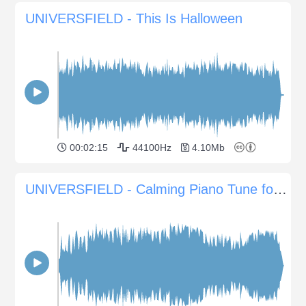
UNIVERSFIELD - This Is Halloween
00:02:15
44100Hz
4.10Mb
UNIVERSFIELD - Calming Piano Tune for Serene Moments