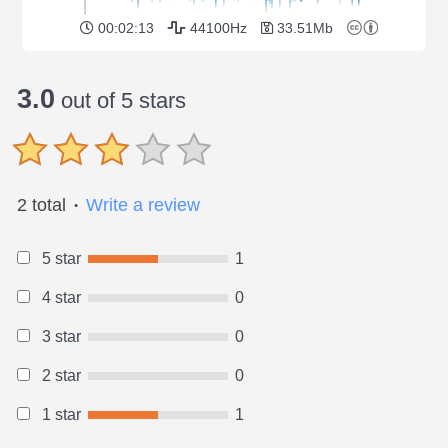
00:02:13
44100Hz
33.51Mb
3.0
out of 5 stars
2 total
Write a review
●
5 star
1
4 star
0
3 star
0
2 star
0
1 star
1