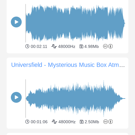
00:02:11
48000Hz
4.98Mb
Universfield - Mysterious Music Box Atmosphere
00:01:06
48000Hz
2.50Mb