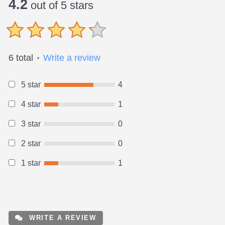
4.2
out of 5 stars
6 total
Write a review
●
5 star
4
4 star
1
3 star
0
2 star
0
1 star
1
WRITE A REVIEW