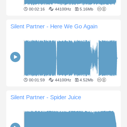
00:02:16
44100Hz
5.16Mb
Silent Partner - Here We Go Again
00:01:59
44100Hz
4.52Mb
Silent Partner - Spider Juice