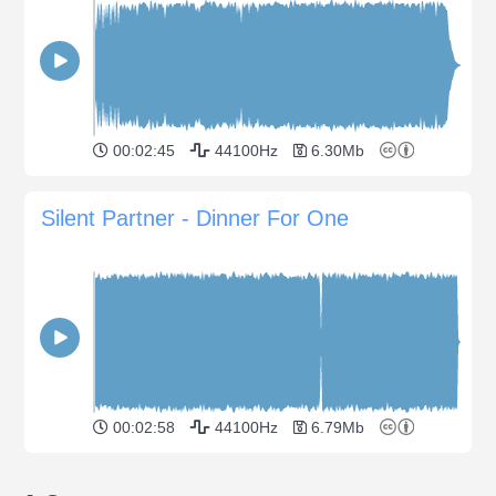
00:02:45
44100Hz
6.30Mb
Silent Partner - Dinner For One
00:02:58
44100Hz
6.79Mb