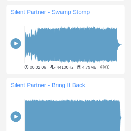
Silent Partner - Swamp Stomp
00:02:06
44100Hz
4.79Mb
Silent Partner - Bring It Back