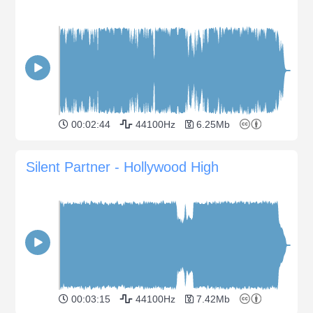
00:02:44
44100Hz
6.25Mb
Silent Partner - Hollywood High
00:03:15
44100Hz
7.42Mb