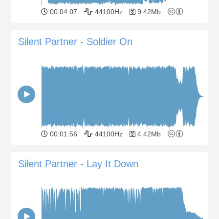
00:04:07
44100Hz
9.42Mb
Silent Partner - Soldier On
00:01:56
44100Hz
4.42Mb
Silent Partner - Lay It Down