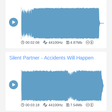
00:02:08
44100Hz
4.87Mb
Silent Partner - Accidents Will Happen
00:03:18
44100Hz
7.54Mb