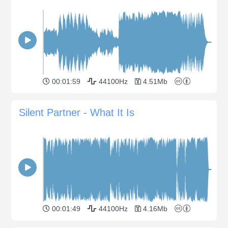
00:01:59
44100Hz
4.51Mb
Silent Partner - What It Is
00:01:49
44100Hz
4.16Mb