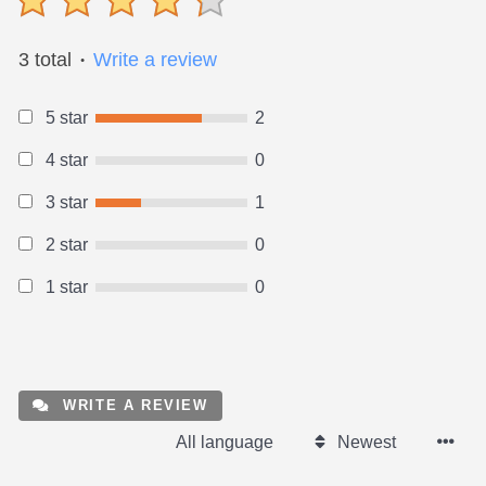
3 total
Write a review
●
5 star
2
4 star
0
3 star
1
2 star
0
1 star
0
WRITE A REVIEW
All language
Newest