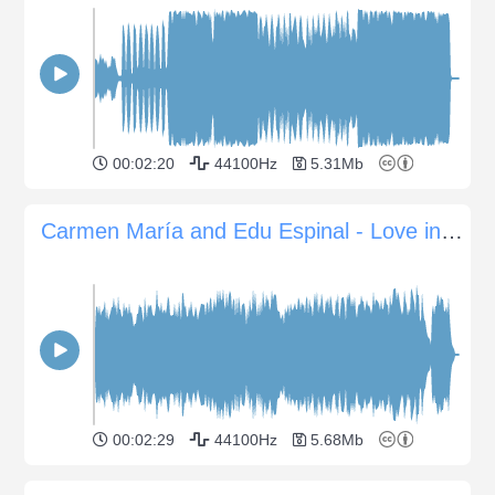
00:02:20
44100Hz
5.31Mb
Carmen María and Edu Espinal - Love in Mexico
00:02:29
44100Hz
5.68Mb