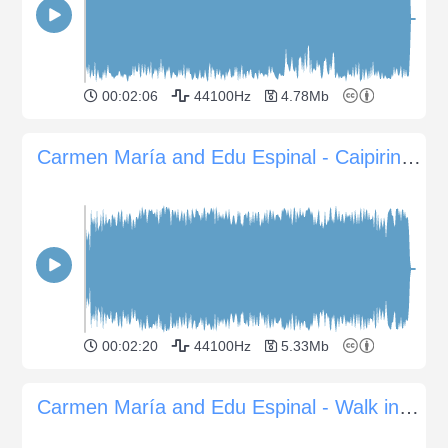
00:02:06
44100Hz
4.78Mb
Carmen María and Edu Espinal - Caipirinha in Hawaii
00:02:20
44100Hz
5.33Mb
Carmen María and Edu Espinal - Walk into Paradise