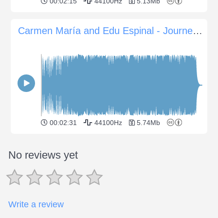
00:02:15
44100Hz
5.13Mb
Carmen María and Edu Espinal - Journey to the Past
00:02:31
44100Hz
5.74Mb
No reviews yet
Write a review