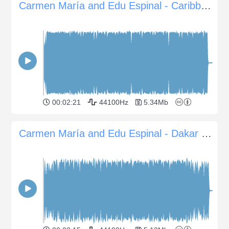
Carmen María and Edu Espinal - Caribbean Hide & Seek
00:02:21
44100Hz
5.34Mb
Carmen María and Edu Espinal - Dakar Flow