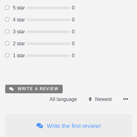
5 star
0
4 star
0
3 star
0
2 star
0
1 star
0
WRITE A REVIEW
All language
Newest
Write the first review!