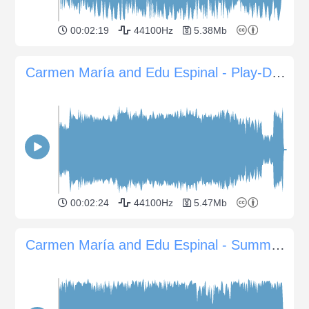
00:02:19
44100Hz
5.38Mb
Carmen María and Edu Espinal - Play-Doh meets Dora
00:02:24
44100Hz
5.47Mb
Carmen María and Edu Espinal - Summer in Colombia