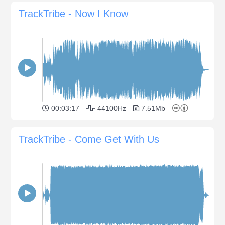
TrackTribe - Now I Know
00:03:17
44100Hz
7.51Mb
TrackTribe - Come Get With Us