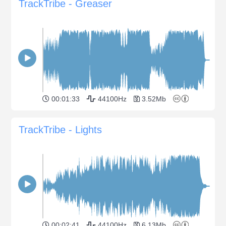
TrackTribe - Greaser
00:01:33
44100Hz
3.52Mb
TrackTribe - Lights
00:02:41
44100Hz
6.13Mb