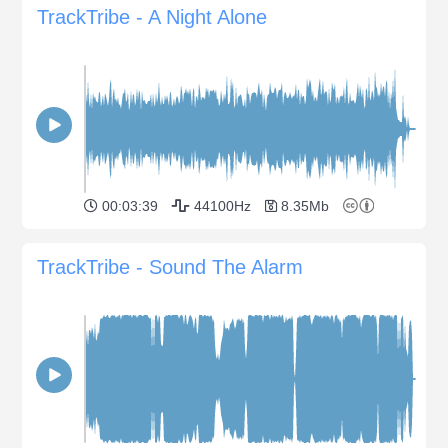
TrackTribe - A Night Alone
00:03:39
44100Hz
8.35Mb
TrackTribe - Sound The Alarm