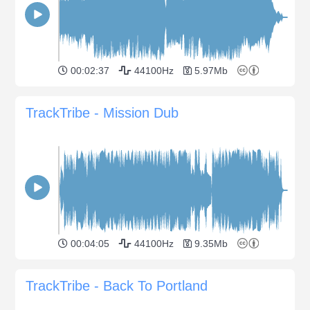
00:02:37
44100Hz
5.97Mb
TrackTribe - Mission Dub
00:04:05
44100Hz
9.35Mb
TrackTribe - Back To Portland