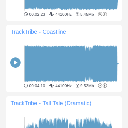
00:02:23
44100Hz
5.45Mb
TrackTribe - Coastline
00:04:10
44100Hz
9.52Mb
TrackTribe - Tall Tale (Dramatic)