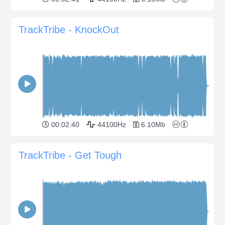
TrackTribe - KnockOut
00:02:40
44100Hz
6.10Mb
TrackTribe - Get Tough