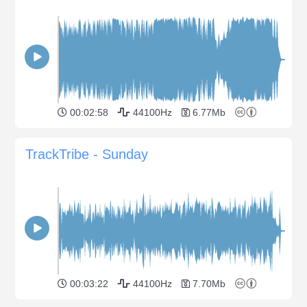
00:02:58
44100Hz
6.77Mb
TrackTribe - Sunday
00:03:22
44100Hz
7.70Mb