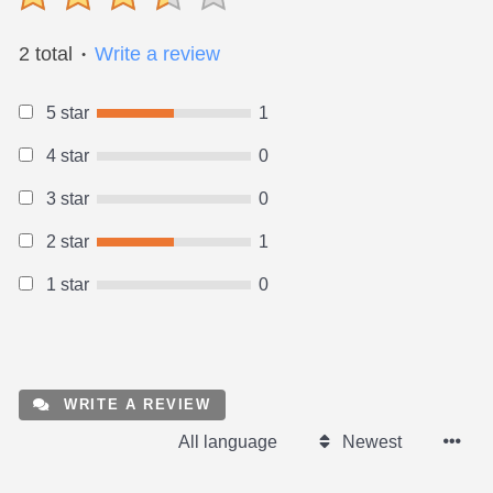
2 total
Write a review
●
5 star
1
4 star
0
3 star
0
2 star
1
1 star
0
WRITE A REVIEW
All language
Newest