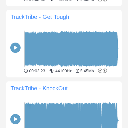
TrackTribe - Get Tough
00:02:23
44100Hz
5.45Mb
TrackTribe - KnockOut