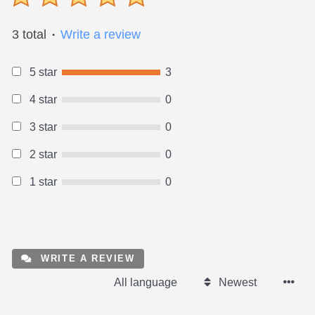
3 total
Write a review
●
5 star
3
4 star
0
3 star
0
2 star
0
1 star
0
WRITE A REVIEW
All language
Newest