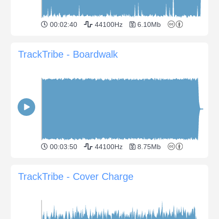
00:02:40
44100Hz
6.10Mb
TrackTribe - Boardwalk
00:03:50
44100Hz
8.75Mb
TrackTribe - Cover Charge