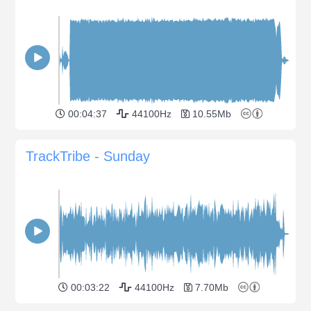
00:04:37
44100Hz
10.55Mb
TrackTribe - Sunday
00:03:22
44100Hz
7.70Mb