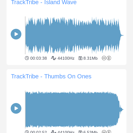
TrackTribe - Island Wave
00:03:38
44100Hz
8.31Mb
TrackTribe - Thumbs On Ones
00:02:52
44100Hz
6.53Mb