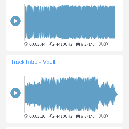
00:02:44
44100Hz
6.24Mb
TrackTribe - Vault
00:02:26
44100Hz
5.54Mb