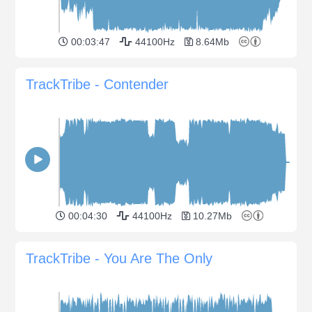
00:03:47
44100Hz
8.64Mb
TrackTribe - Contender
00:04:30
44100Hz
10.27Mb
TrackTribe - You Are The Only