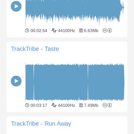
00:02:54
44100Hz
6.63Mb
TrackTribe - Taste
00:03:17
44100Hz
7.49Mb
TrackTribe - Run Away