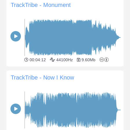
TrackTribe - Monument
00:04:12
44100Hz
9.60Mb
TrackTribe - Now I Know