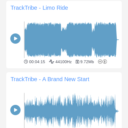
TrackTribe - Limo Ride
00:04:15
44100Hz
9.72Mb
TrackTribe - A Brand New Start