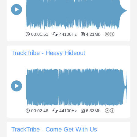
00:01:51
44100Hz
4.21Mb
TrackTribe - Heavy Hideout
00:02:46
44100Hz
6.33Mb
TrackTribe - Come Get With Us