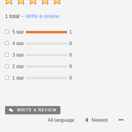
1 total
Write a review
●
5 star
1
4 star
0
3 star
0
2 star
0
1 star
0
WRITE A REVIEW
All language
Newest