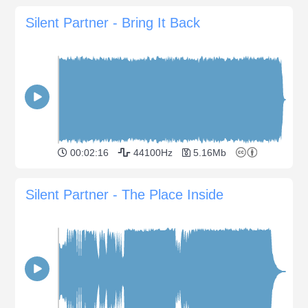
Silent Partner - Bring It Back
00:02:16
44100Hz
5.16Mb
Silent Partner - The Place Inside