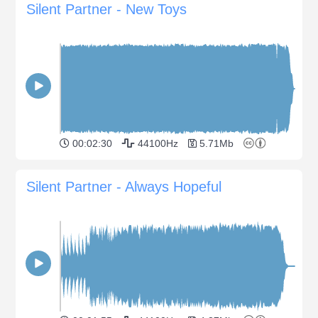
Silent Partner - New Toys
00:02:30
44100Hz
5.71Mb
Silent Partner - Always Hopeful