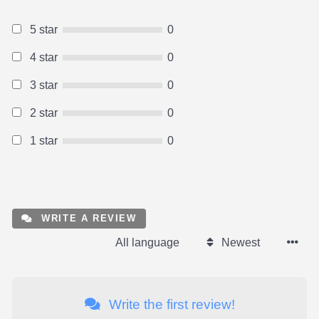
5 star
0
4 star
0
3 star
0
2 star
0
1 star
0
WRITE A REVIEW
All language
Newest
Write the first review!