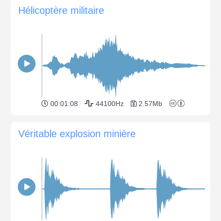
Hélicoptère militaire
00:01:08
44100Hz
2.57Mb
Véritable explosion minière