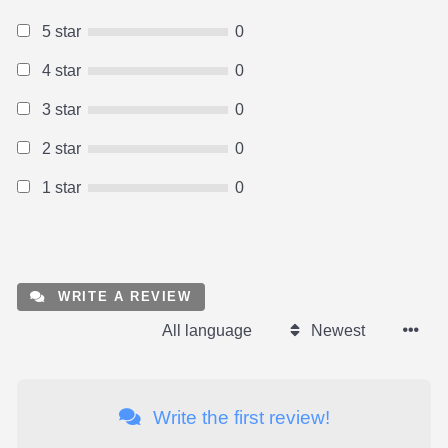
5 star
0
4 star
0
3 star
0
2 star
0
1 star
0
WRITE A REVIEW
All language
Newest
Write the first review!