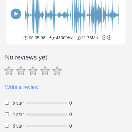
00:05:08
48000Hz
11.75Mb
No reviews yet
Write a review
5 star
0
4 star
0
3 star
0