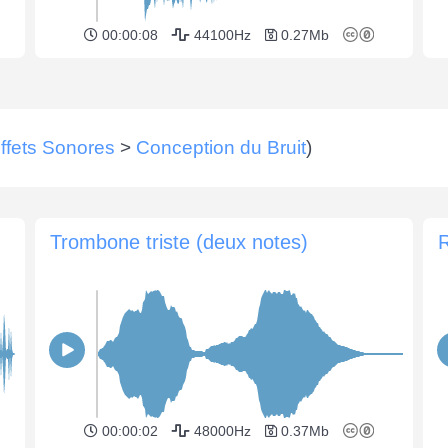
00:00:08
44100Hz
0.27Mb
ffets Sonores
>
Conception du Bruit
)
Trombone triste (deux notes)
R
00:00:02
48000Hz
0.37Mb