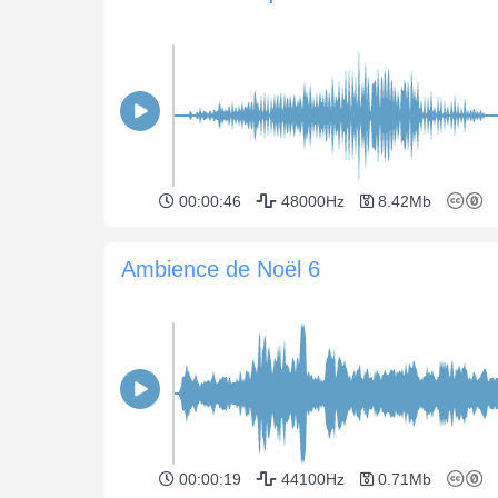
00:00:46
48000Hz
8.42Mb
Ambience de Noël 6
00:00:19
44100Hz
0.71Mb