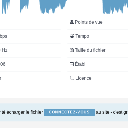
Points de vue
bps
Tempo
 Hz
Taille du fichier
:06
Établi
o
Licence
 télécharger le fichier
au site - c'est gr
CONNECTEZ-VOUS