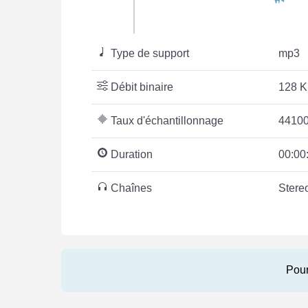
Type de support
mp3
Débit binaire
128 K
Taux d'échantillonnage
44100
Duration
00:00
Chaînes
Stere
Pour