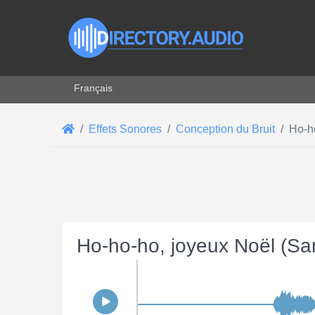
Sélectionnez votre langue
Français
Effets Sonores
Conception du Bruit
Ho-ho
Ho-ho-ho, joyeux Noël (San