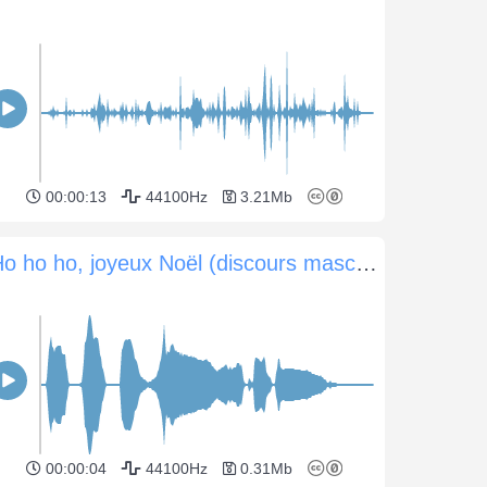
00:00:13
44100Hz
3.21Mb
Ho ho ho, joyeux Noël (discours masculin)
00:00:04
44100Hz
0.31Mb