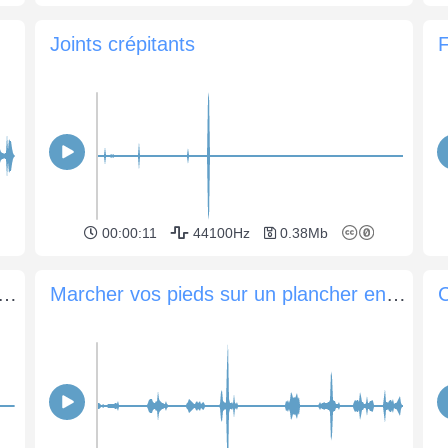
Joints crépitants
F
00:00:11
44100Hz
0.38Mb
'un vieil appareil photo à obturateur manuel
Marcher vos pieds sur un plancher en bois
C