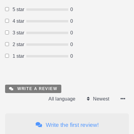
5 star
0
4 star
0
3 star
0
2 star
0
1 star
0
WRITE A REVIEW
All language
Newest
Write the first review!