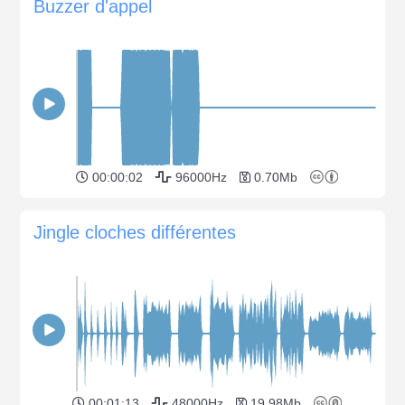
Buzzer d'appel
00:00:02
96000Hz
0.70Mb
Jingle cloches différentes
00:01:13
48000Hz
19.98Mb