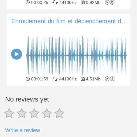
00:00:25
44100Hz
0.92Mb
Enroulement du film et déclenchement de l'obturateur sur un appareil photo reflex mécanique Nikon FM...
00:01:59
44100Hz
4.51Mb
No reviews yet
Write a review