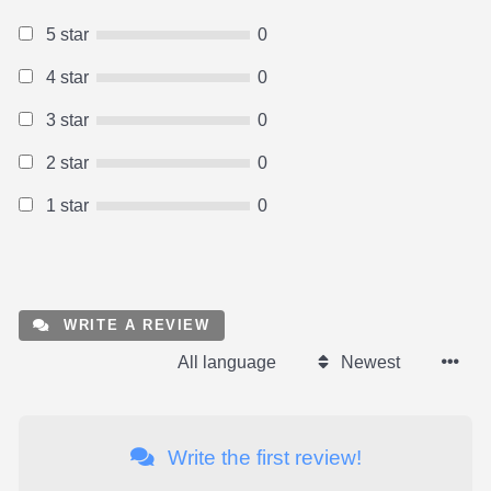
5 star
0
4 star
0
3 star
0
2 star
0
1 star
0
WRITE A REVIEW
All language
Newest
Write the first review!