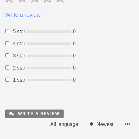
Write a review
5 star
0
4 star
0
3 star
0
2 star
0
1 star
0
WRITE A REVIEW
All language
Newest