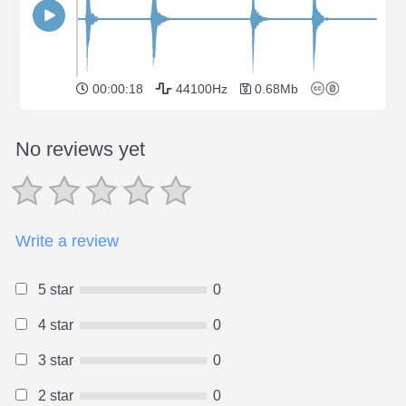
00:00:18
44100Hz
0.68Mb
No reviews yet
Write a review
5 star
0
4 star
0
3 star
0
2 star
0