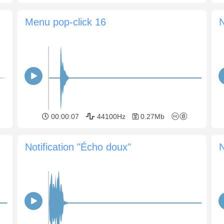
Menu pop-click 16
N
00:00:07
44100Hz
0.27Mb
Notification "Éсho doux"
N