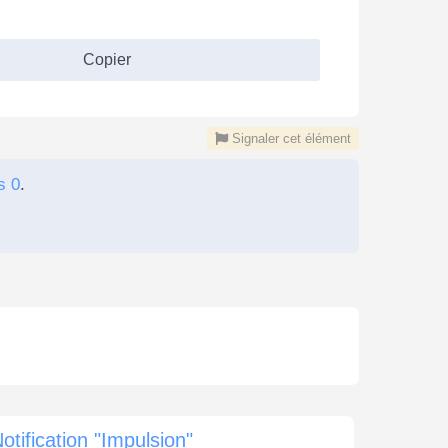
Copier
Signaler cet élément
s 0
.
otification "Impulsion"