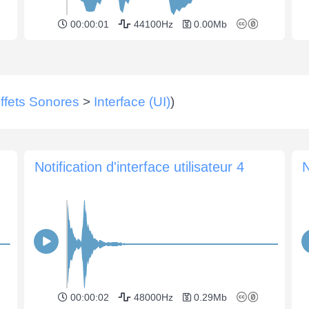
00:00:01
44100Hz
0.00Mb
ffets Sonores
>
Interface (UI)
)
Notification d'interface utilisateur 4
N
00:00:02
48000Hz
0.29Mb