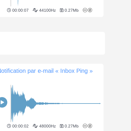
00:00:07
44100Hz
0.27Mb
otification par e-mail « Inbox Ping »
00:00:02
48000Hz
0.27Mb