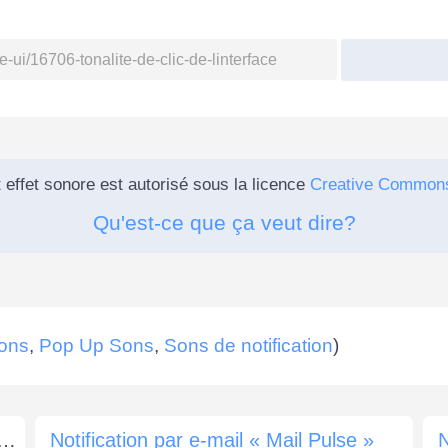
 effet sonore est autorisé sous la licence
Creative Common
Qu'est-ce que ça veut dire?
Sons
,
Pop Up Sons
,
Sons de notification
)
La quête est terminée ! (son RPG)
Notification par e-mail « Mail Pulse »
N