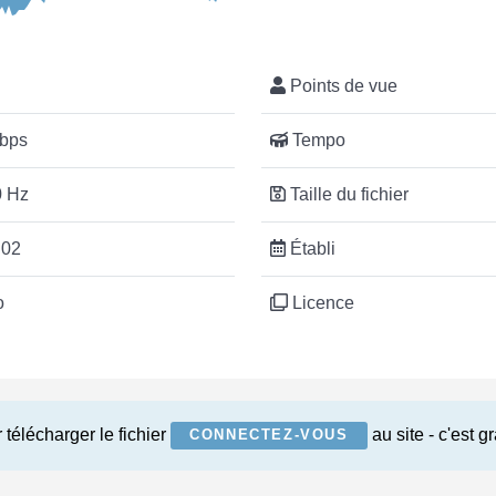
Points de vue
bps
Tempo
 Hz
Taille du fichier
:02
Établi
o
Licence
 télécharger le fichier
au site - c'est gr
CONNECTEZ-VOUS