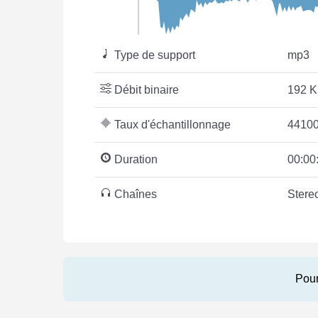
Type de support
mp3
Débit binaire
192 K
Taux d'échantillonnage
44100
Duration
00:00
Chaînes
Stere
Pour