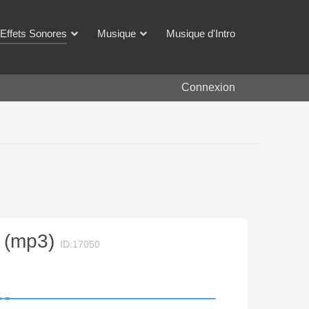
Effets Sonores
Musique
Musique d'Intro
Connexion
e (mp3)
ID:17050