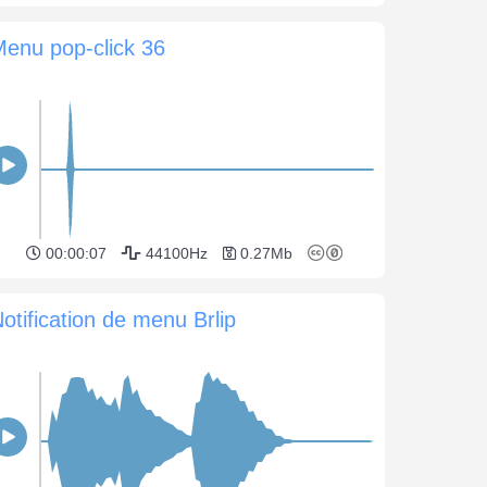
enu pop-click 36
00:00:07
44100Hz
0.27Mb
otification de menu Brlip