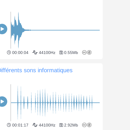
00:00:04
44100Hz
0.55Mb
ifférents sons informatiques
00:01:17
44100Hz
2.92Mb