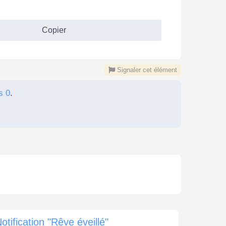
Copier
Signaler cet élément
s 0
.
otification "Rêve éveillé"