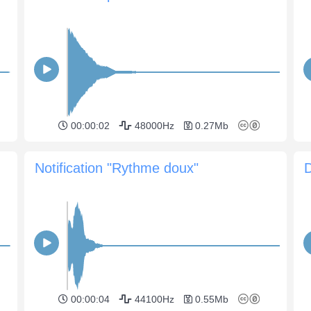
00:00:02
48000Hz
0.27Mb
Notification "Rythme doux"
D
00:00:04
44100Hz
0.55Mb