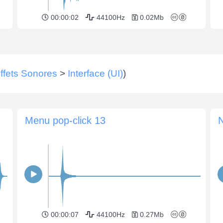
00:00:02
44100Hz
0.02Mb
ffets Sonores
>
Interface (UI)
)
Menu pop-click 13
N
00:00:07
44100Hz
0.27Mb