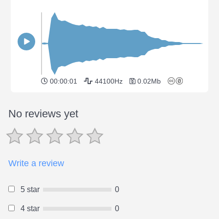
00:00:01
44100Hz
0.02Mb
No reviews yet
Write a review
5 star
0
4 star
0