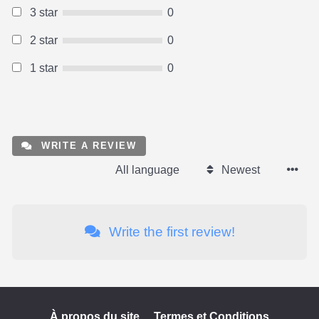
3 star
0
2 star
0
1 star
0
WRITE A REVIEW
All language
Newest
Write the first review!
À propos du site
Termes et Conditions