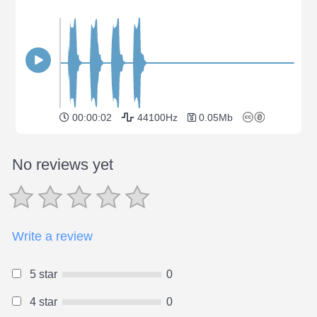
00:00:02
44100Hz
0.05Mb
No reviews yet
Write a review
5 star
0
4 star
0