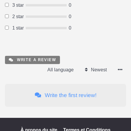
3 star
0
2 star
0
1 star
0
WRITE A REVIEW
All language
Newest
Write the first review!
À propos du site
Termes et Conditions