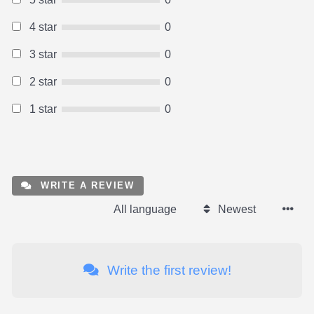
4 star
0
3 star
0
2 star
0
1 star
0
WRITE A REVIEW
All language
Newest
Write the first review!