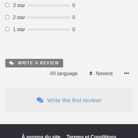
3 star
0
2 star
0
1 star
0
WRITE A REVIEW
All language
Newest
Write the first review!
À propos du site
Termes et Conditions