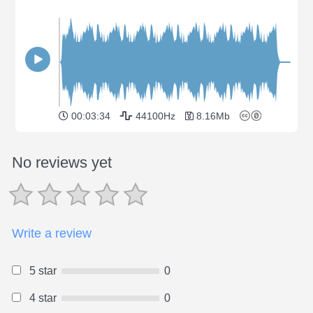
00:03:34
44100Hz
8.16Mb
No reviews yet
Write a review
5 star
0
4 star
0