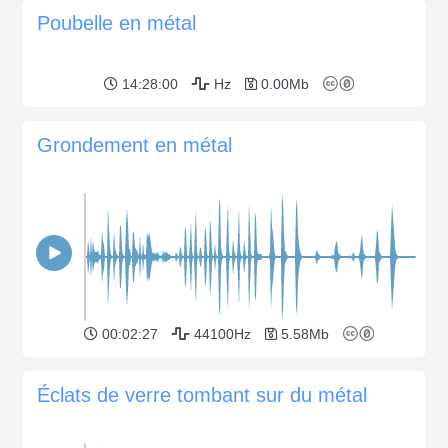
Poubelle en métal
14:28:00
Hz
0.00Mb
Grondement en métal
00:02:27
44100Hz
5.58Mb
Éclats de verre tombant sur du métal