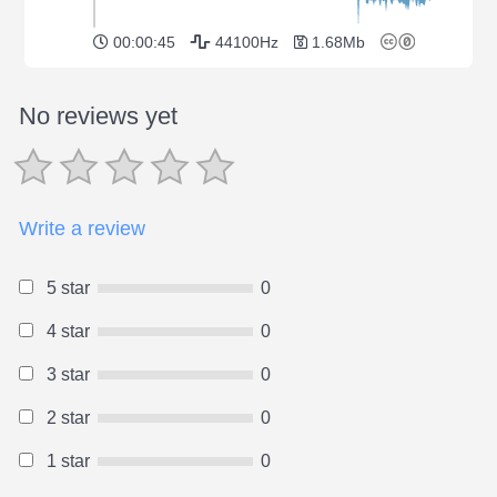
00:00:45
44100Hz
1.68Mb
No reviews yet
Write a review
5 star
0
4 star
0
3 star
0
2 star
0
1 star
0