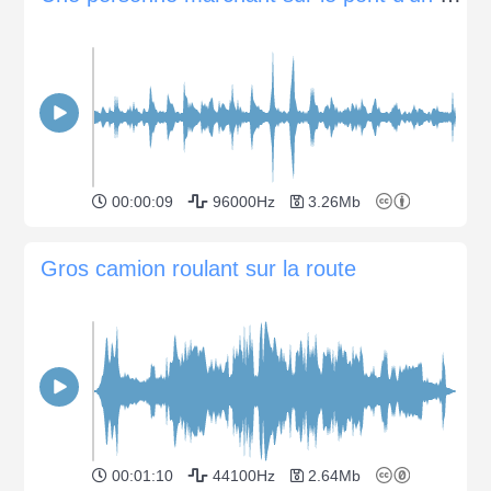
00:00:09
96000Hz
3.26Mb
Gros camion roulant sur la route
00:01:10
44100Hz
2.64Mb