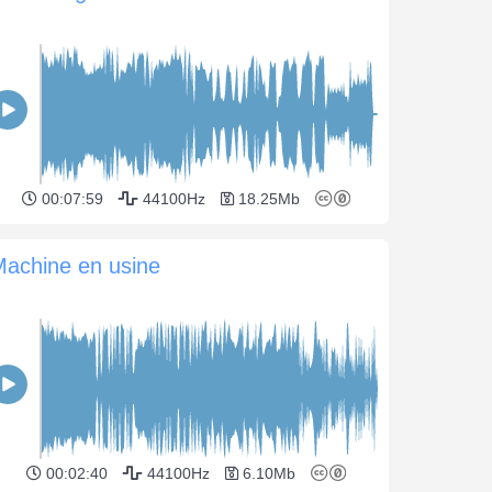
00:07:59
44100Hz
18.25Mb
Machine en usine
00:02:40
44100Hz
6.10Mb