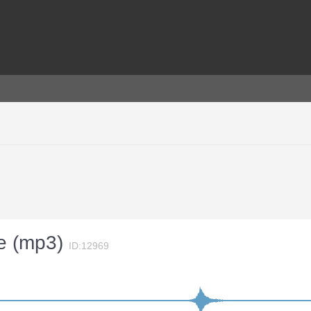
re (mp3)
ID:12969