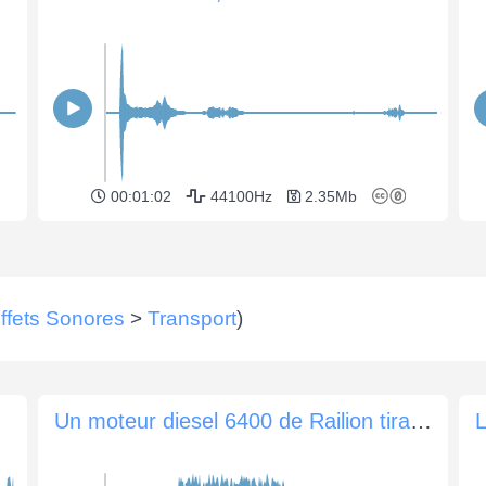
00:01:02
44100Hz
2.35Mb
ffets Sonores
>
Transport
)
Un moteur diesel 6400 de Railion tirant un train de marchandises