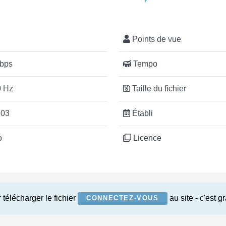
Points de vue
bps
Tempo
 Hz
Taille du fichier
:03
Établi
o
Licence
 télécharger le fichier
au site - c'est gr
CONNECTEZ-VOUS