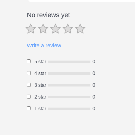
No reviews yet
Write a review
5 star
0
4 star
0
3 star
0
2 star
0
1 star
0