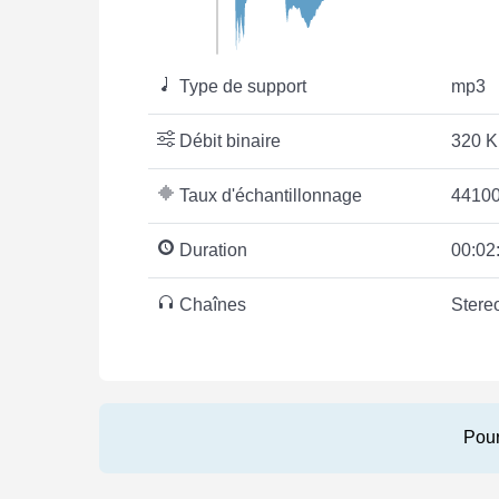
Type de support
mp3
Débit binaire
320 K
Taux d'échantillonnage
44100
Duration
00:02
Chaînes
Stere
Pour