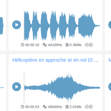
00:00:10
44100Hz
0.36Mb
Hélicoptère en approche et en vol (0:52sec)
00:00:53
48000Hz
2.01Mb