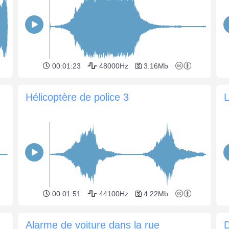
00:01:23
48000Hz
3.16Mb
Hélicoptère de police 3
00:01:51
44100Hz
4.22Mb
Alarme de voiture dans la rue