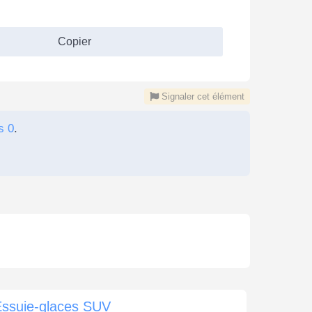
Copier
Signaler cet élément
s 0
.
Essuie-glaces SUV