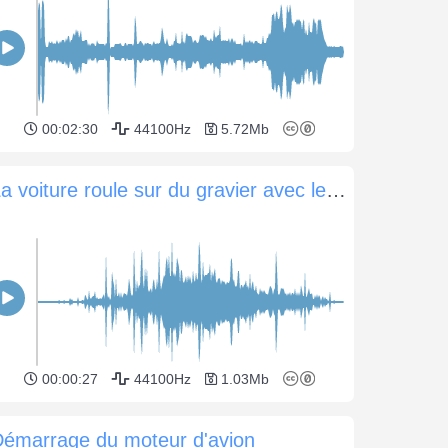
00:02:30
44100Hz
5.72Mb
La voiture roule sur du gravier avec le moteur éteint
00:00:27
44100Hz
1.03Mb
Démarrage du moteur d'avion