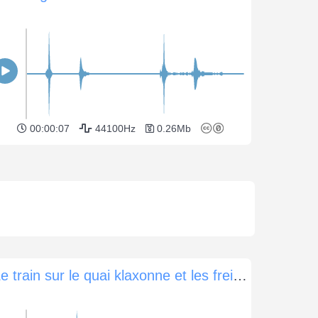
00:00:07
44100Hz
0.26Mb
Le train sur le quai klaxonne et les freins sifflent, les gens à proximité discutent