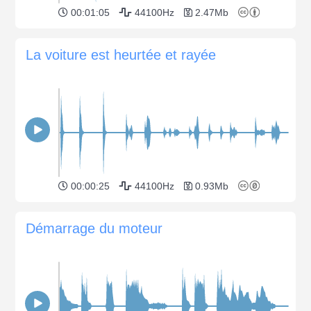
00:01:05
44100Hz
2.47Mb
La voiture est heurtée et rayée
00:00:25
44100Hz
0.93Mb
Démarrage du moteur