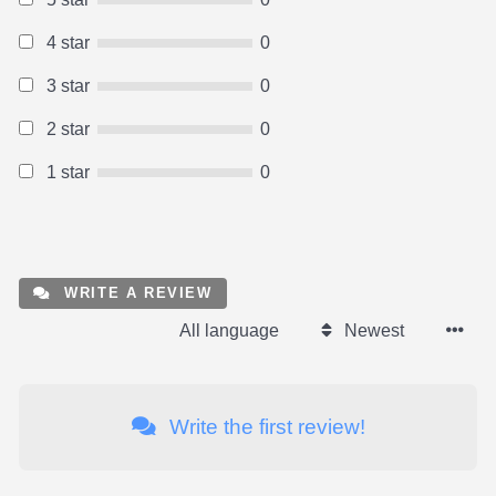
4 star
0
3 star
0
2 star
0
1 star
0
WRITE A REVIEW
All language
Newest
Write the first review!