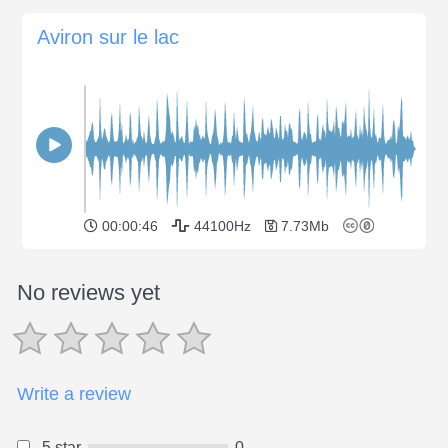
Aviron sur le lac
00:00:46
44100Hz
7.73Mb
No reviews yet
Write a review
5 star
0