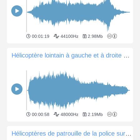
00:01:19
44100Hz
2.98Mb
Hélicoptère lointain à gauche et à droite en stéréo
00:00:58
48000Hz
2.19Mb
Hélicoptères de patrouille de la police survolant la ville