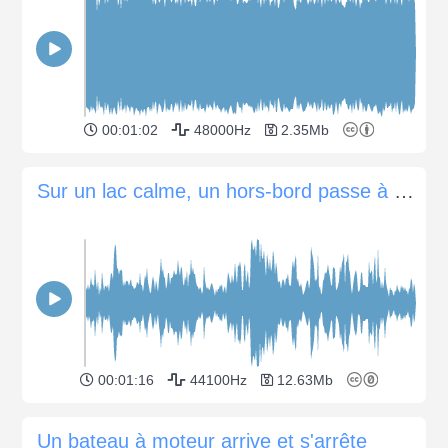
00:01:02
48000Hz
2.35Mb
Sur un lac calme, un hors-bord passe à droite
00:01:16
44100Hz
12.63Mb
Un bateau à moteur arrive et s'arrête