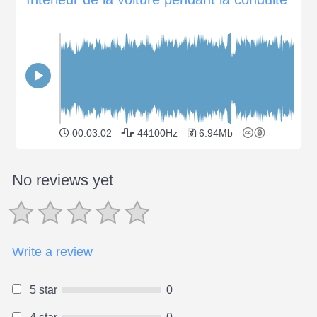
00:03:02
44100Hz
6.94Mb
No reviews yet
Write a review
5 star
0