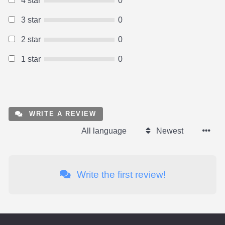
4 star
0
3 star
0
2 star
0
1 star
0
WRITE A REVIEW
All language
Newest
Write the first review!