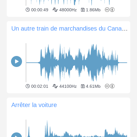
00:00:49
48000Hz
1.86Mb
Un autre train de marchandises du Canadien Pacifique passe à Trenton, Ontario, Canada.
00:02:01
44100Hz
4.61Mb
Arrêter la voiture