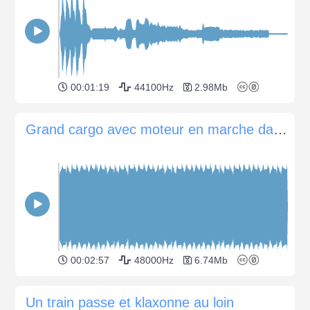
00:01:19
44100Hz
2.98Mb
Grand cargo avec moteur en marche dans le port
00:02:57
48000Hz
6.74Mb
Un train passe et klaxonne au loin