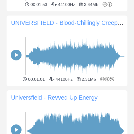
00:01:53
44100Hz
3.44Mb
UNIVERSFIELD - Blood-Chillingly Creepy Atmospheres
00:01:01
44100Hz
2.31Mb
Universfield - Revved Up Energy