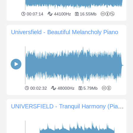
00:07:14
44100Hz
16.55Mb
Universfield - Beautiful Melancholy Piano
00:02:32
48000Hz
5.79Mb
UNIVERSFIELD - Tranquil Harmony (Piano calme et sons d'ambiance pour la relaxation)