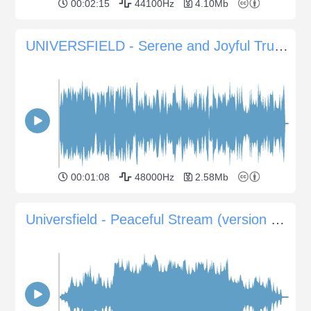
00:02:15
44100Hz
4.10Mb
UNIVERSFIELD - Serene and Joyful Trumpet for Uplifting Moments
00:01:08
48000Hz
2.58Mb
Universfield - Peaceful Stream (version without piano)