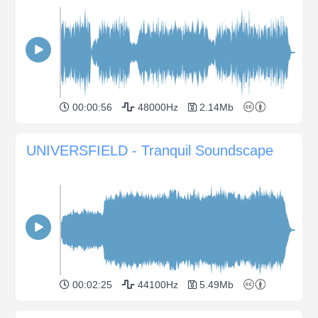
00:00:56
48000Hz
2.14Mb
UNIVERSFIELD - Tranquil Soundscape
00:02:25
44100Hz
5.49Mb