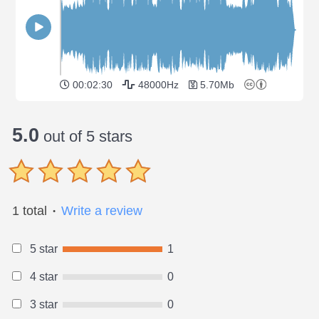
00:02:30
48000Hz
5.70Mb
5.0
out of 5 stars
1 total
Write a review
●
5 star
1
4 star
0
3 star
0