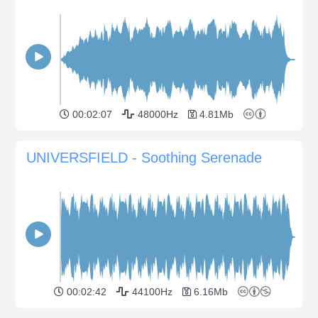
00:02:07
48000Hz
4.81Mb
UNIVERSFIELD - Soothing Serenade
00:02:42
44100Hz
6.16Mb