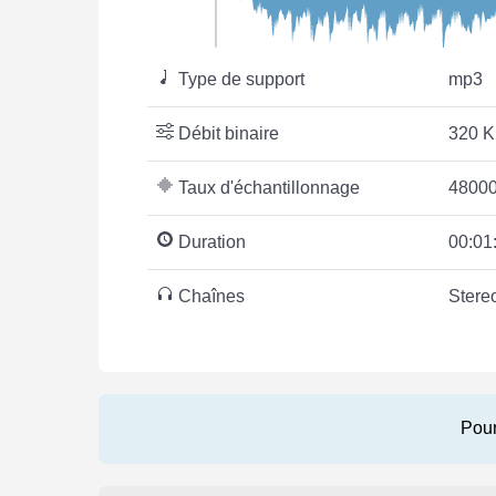
Type de support
mp3
Débit binaire
320 K
Taux d'échantillonnage
48000
Duration
00:01
Chaînes
Stere
Pour