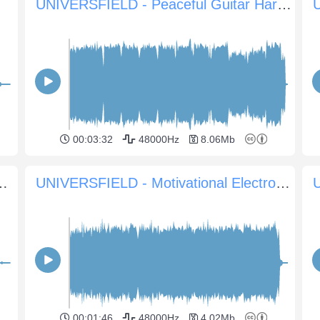
UNIVERSFIELD - Peaceful Guitar Harmony
00:03:32
48000Hz
8.06Mb
ent Atmospheric Nostalgia
UNIVERSFIELD - Motivational Electronic Background
00:01:46
48000Hz
4.02Mb