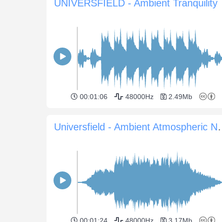
UNIVERSFIELD - Ambient Tranquility
00:01:06
48000Hz
2.49Mb
Universfield - Ambi
00:01:24
48000Hz
3.17Mb