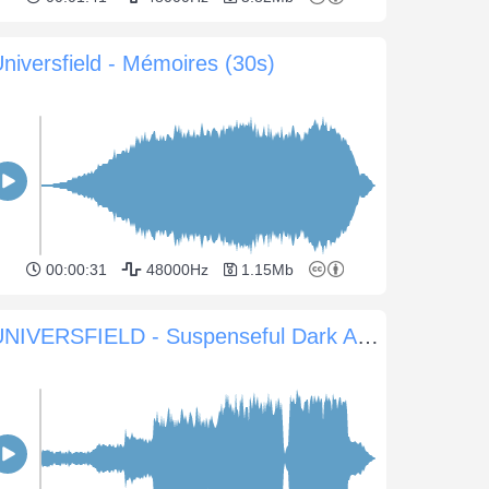
niversfield - Mémoires (30s)
00:00:31
48000Hz
1.15Mb
UNIVERSFIELD - Suspenseful Dark Atmosphere for Intense Scenes