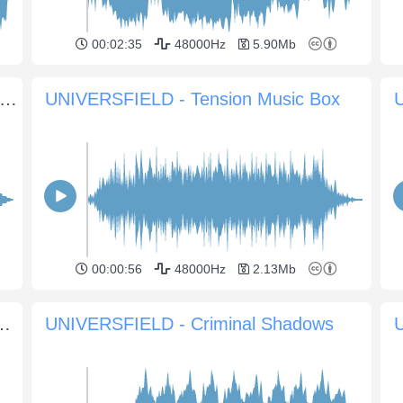
00:02:35
48000Hz
5.90Mb
IVERSFIELD - Ethereal Ambient Atmosphere
UNIVERSFIELD - Tension Music Box
U
00:00:56
48000Hz
2.13Mb
énité hivernale mélancolique
UNIVERSFIELD - Criminal Shadows