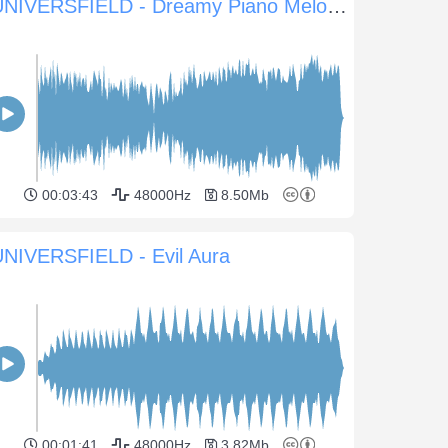
UNIVERSFIELD - Dreamy Piano Melodies
00:03:43
48000Hz
8.50Mb
UNIVERSFIELD - Evil Aura
00:01:41
48000Hz
3.82Mb