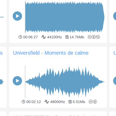
00:06:27
44100Hz
14.76Mb
s
Universfield - Moments de calme
00:02:12
48000Hz
5.01Mb