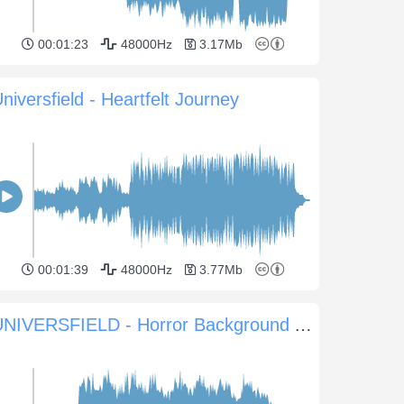
00:01:23
48000Hz
3.17Mb
niversfield - Heartfelt Journey
00:01:39
48000Hz
3.77Mb
UNIVERSFIELD - Horror Background Atmosphere #12