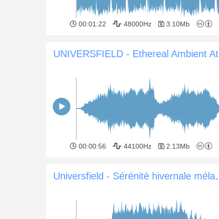
00:01:22
48000Hz
3.10Mb
UN
00:00:56
44100Hz
2.13Mb
Universfield - Sér