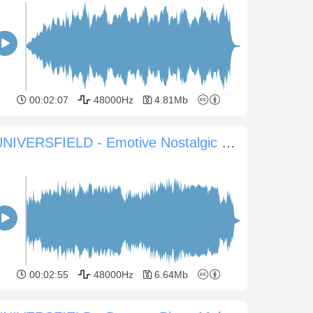
00:02:07
48000Hz
4.81Mb
UNIVERSFIELD - Emotive Nostalgic Piano Atmosphere for Sentimental Scenes
00:02:55
48000Hz
6.64Mb