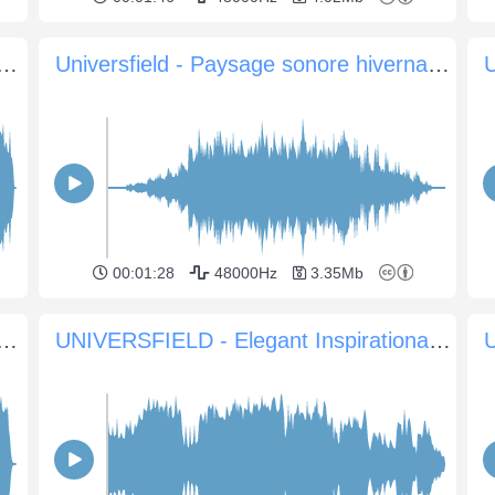
LD - Energetic & Upbeat Indie Rock Vibes
Universfield - Paysage sonore hivernal nostalgique
U
00:01:28
48000Hz
3.35Mb
FIELD - Bright and Playful Tune
UNIVERSFIELD - Elegant Inspirational Piano Melody