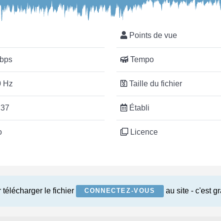
Points de vue
bps
Tempo
 Hz
Taille du fichier
:37
Établi
o
Licence
 télécharger le fichier
au site - c'est gr
CONNECTEZ-VOUS