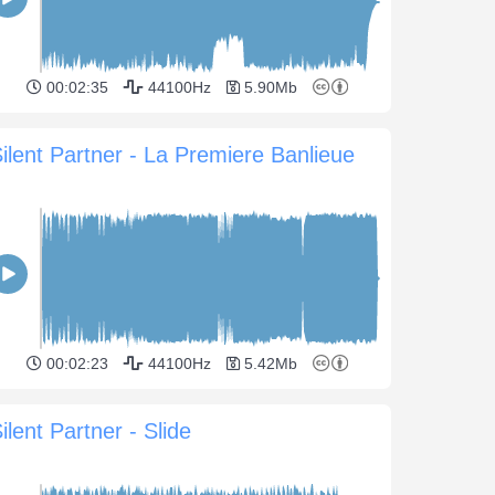
00:02:35
44100Hz
5.90Mb
ilent Partner - La Premiere Banlieue
00:02:23
44100Hz
5.42Mb
ilent Partner - Slide