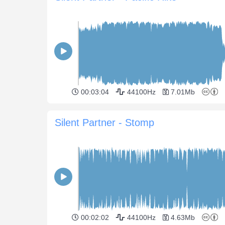
00:03:04
44100Hz
7.01Mb
Silent Partner - Stomp
00:02:02
44100Hz
4.63Mb