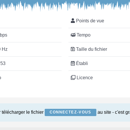
Points de vue
bps
Tempo
 Hz
Taille du fichier
:53
Établi
o
Licence
 télécharger le fichier
au site - c'est gr
CONNECTEZ-VOUS