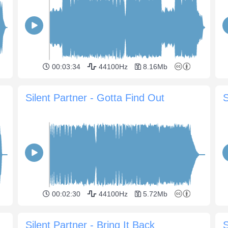
00:03:34
44100Hz
8.16Mb
Silent Partner - Gotta Find Out
S
00:02:30
44100Hz
5.72Mb
Silent Partner - Bring It Back
S