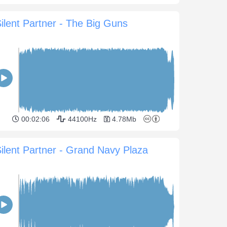
ilent Partner - The Big Guns
00:02:06
44100Hz
4.78Mb
ilent Partner - Grand Navy Plaza