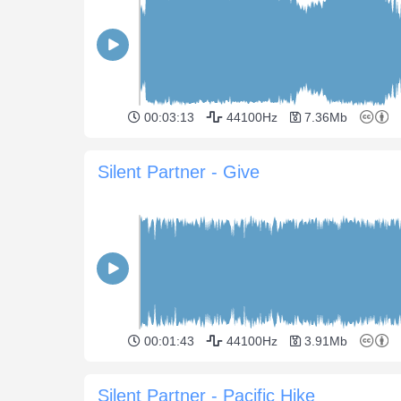
00:03:13
44100Hz
7.36Mb
Silent Partner - Give
00:01:43
44100Hz
3.91Mb
Silent Partner - Pacific Hike