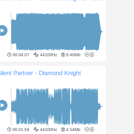
00:04:07
44100Hz
9.40Mb
ilent Partner - Diamond Knight
00:01:59
44100Hz
4.54Mb