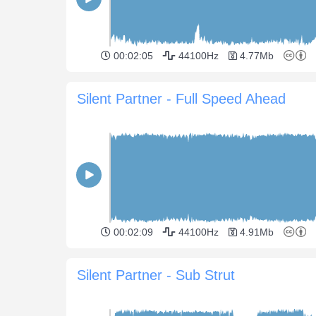
00:02:05
44100Hz
4.77Mb
Silent Partner - Full Speed Ahead
00:02:09
44100Hz
4.91Mb
Silent Partner - Sub Strut