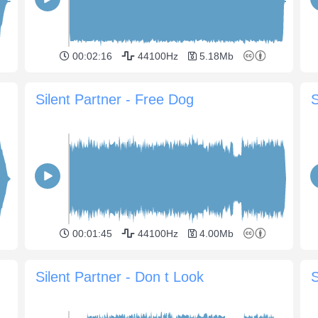
00:02:16
44100Hz
5.18Mb
Silent Partner - Free Dog
S
00:01:45
44100Hz
4.00Mb
Silent Partner - Don t Look
S