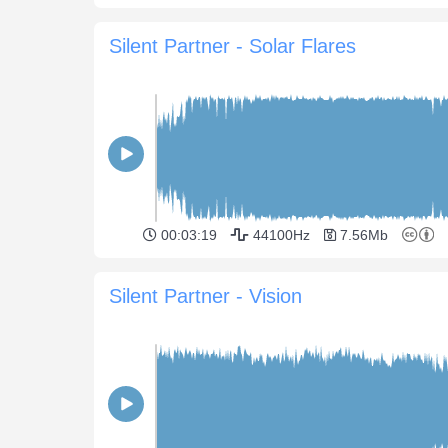
Silent Partner - Solar Flares
00:03:19
44100Hz
7.56Mb
Silent Partner - Vision