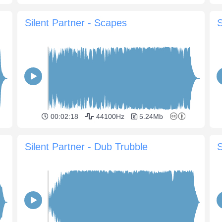
Silent Partner - Scapes
S
00:02:18
44100Hz
5.24Mb
Silent Partner - Dub Trubble
S