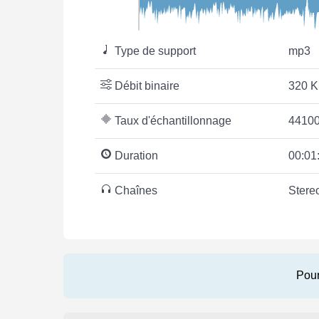
Type de support
mp3
Débit binaire
320 K
Taux d'échantillonnage
44100
Duration
00:01
Chaînes
Stere
Pour