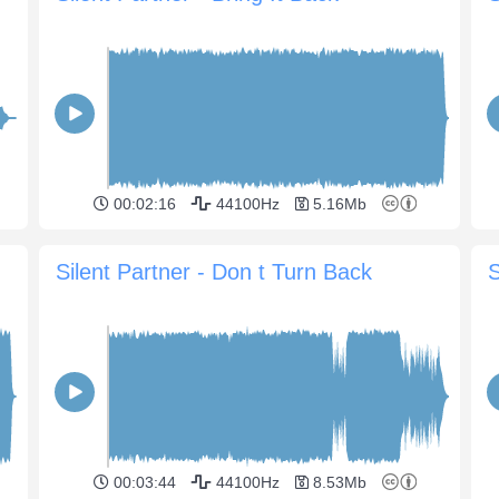
00:02:16
44100Hz
5.16Mb
Silent Partner - Don t Turn Back
S
00:03:44
44100Hz
8.53Mb