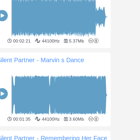
00:02:21
44100Hz
5.37Mb
ilent Partner - Marvin s Dance
00:01:35
44100Hz
3.60Mb
ilent Partner - Remembering Her Face