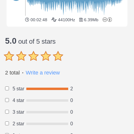
00:02:48
44100Hz
6.39Mb
5.0
out of 5 stars
2 total
Write a review
●
5 star
2
4 star
0
3 star
0
2 star
0