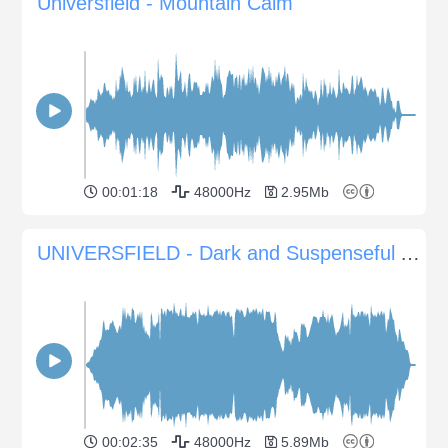
Universfield - Mountain Calm
00:01:18
48000Hz
2.95Mb
UNIVERSFIELD - Dark and Suspenseful Atmosphere
00:02:35
48000Hz
5.89Mb