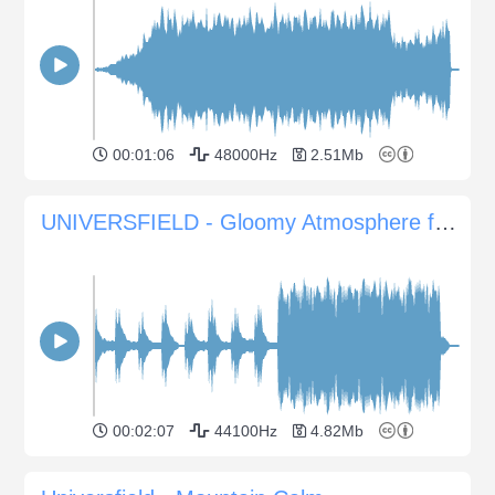
00:01:06
48000Hz
2.51Mb
UNIVERSFIELD - Gloomy Atmosphere for Documentaries
00:02:07
44100Hz
4.82Mb