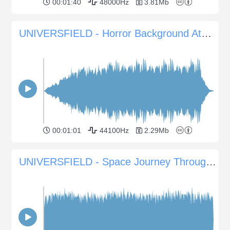
00:01:40
48000Hz
3.81Mb
UNIVERSFIELD - Horror Background Atmosphere 6
00:01:01
44100Hz
2.29Mb
UNIVERSFIELD - Space Journey Through Nebulae and Galaxy