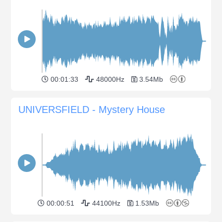
00:01:33
48000Hz
3.54Mb
UNIVERSFIELD - Mystery House
00:00:51
44100Hz
1.53Mb