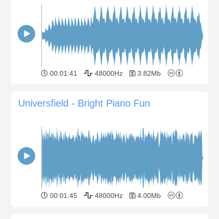
00:01:41
48000Hz
3.82Mb
Universfield - Bright Piano Fun
00:01:45
48000Hz
4.00Mb