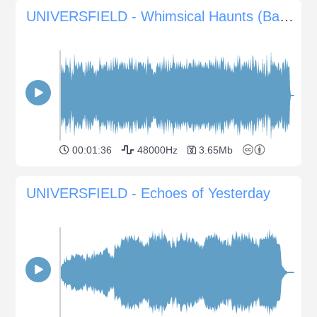
UNIVERSFIELD - Whimsical Haunts (Bande-son ludique pour Halloween)
00:01:36
48000Hz
3.65Mb
UNIVERSFIELD - Echoes of Yesterday