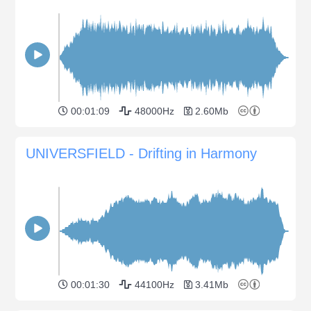
00:01:09
48000Hz
2.60Mb
UNIVERSFIELD - Drifting in Harmony
00:01:30
44100Hz
3.41Mb