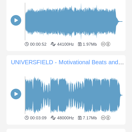
00:00:52
44100Hz
1.97Mb
UNIVERSFIELD - Motivational Beats and Melodies
00:03:09
48000Hz
7.17Mb