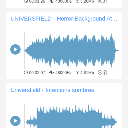
00:01:26
48000Hz
3.26Mb
UNIVERSFIELD - Horror Background Atmosphere #8
00:02:07
48000Hz
4.81Mb
Universfield - Intentions sombres