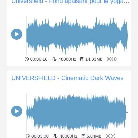
Universfield - Fond apaisant pour le yoga et la méditation
00:06:16
48000Hz
14.33Mb
UNIVERSFIELD - Cinematic Dark Waves
00:03:00
48000Hz
6.84Mb