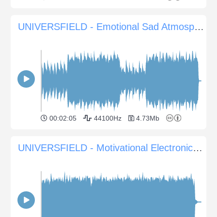
UNIVERSFIELD - Emotional Sad Atmosphere with Piano and Violin
00:02:05
44100Hz
4.73Mb
UNIVERSFIELD - Motivational Electronic Background