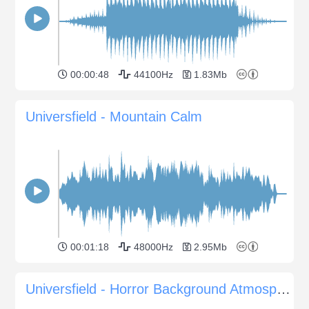
00:00:48
44100Hz
1.83Mb
Universfield - Mountain Calm
00:01:18
48000Hz
2.95Mb
Universfield - Horror Background Atmosphere #18