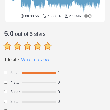
00:00:56
48000Hz
2.14Mb
5.0
out of 5 stars
1 total
Write a review
●
5 star
1
4 star
0
3 star
0
2 star
0