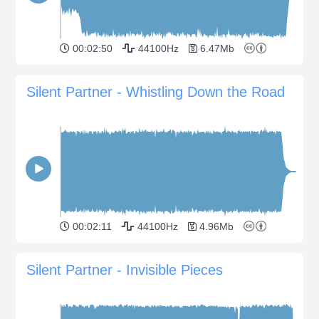
00:02:50
44100Hz
6.47Mb
Silent Partner - Whistling Down the Road
00:02:11
44100Hz
4.96Mb
Silent Partner - Invisible Pieces