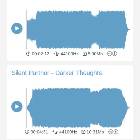
00:02:12
44100Hz
5.00Mb
Silent Partner - Darker Thoughts
00:04:31
44100Hz
10.31Mb