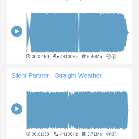
00:02:50
44100Hz
6.46Mb
Silent Partner - Straight Weather
00:01:38
44100Hz
3.71Mb