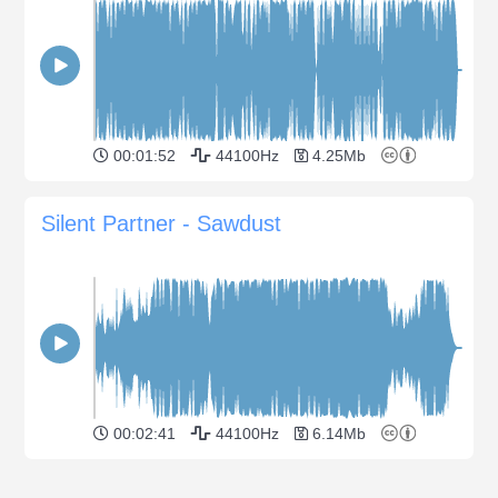
00:01:52
44100Hz
4.25Mb
Silent Partner - Sawdust
00:02:41
44100Hz
6.14Mb