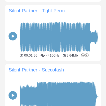
Silent Partner - Tight Perm
00:01:36
44100Hz
3.64Mb
Silent Partner - Succotash