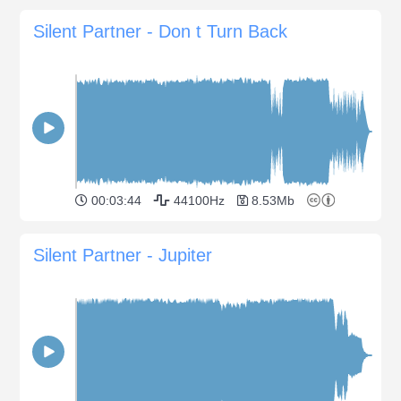
Silent Partner - Don t Turn Back
00:03:44
44100Hz
8.53Mb
Silent Partner - Jupiter