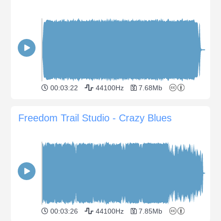
00:03:22
44100Hz
7.68Mb
Freedom Trail Studio - Crazy Blues
00:03:26
44100Hz
7.85Mb