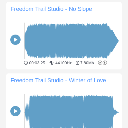
Freedom Trail Studio - No Slope
00:03:25
44100Hz
7.80Mb
Freedom Trail Studio - Winter of Love