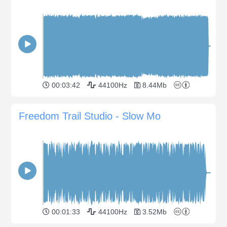
00:03:42
44100Hz
8.44Mb
Freedom Trail Studio - Slow Mo
00:01:33
44100Hz
3.52Mb