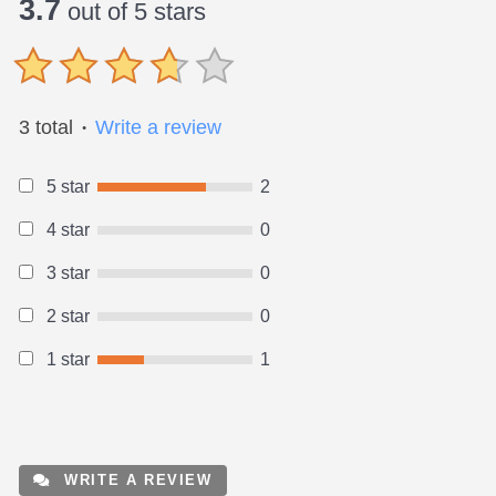
3.7
out of 5 stars
3 total
Write a review
●
5 star
2
4 star
0
3 star
0
2 star
0
1 star
1
WRITE A REVIEW