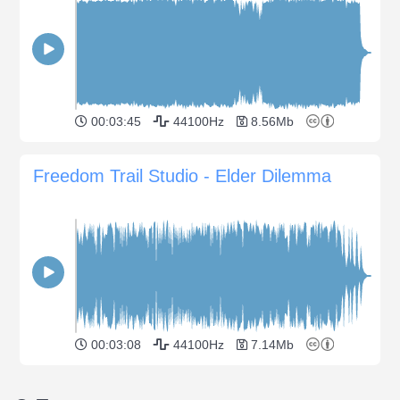
00:03:45
44100Hz
8.56Mb
Freedom Trail Studio - Elder Dilemma
00:03:08
44100Hz
7.14Mb