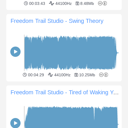
00:03:43
44100Hz
8.48Mb
Freedom Trail Studio - Swing Theory
00:04:29
44100Hz
10.25Mb
Freedom Trail Studio - Tired of Waking You Up