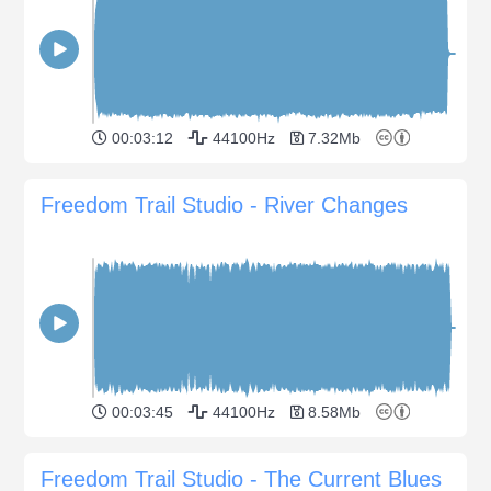
00:03:12
44100Hz
7.32Mb
Freedom Trail Studio - River Changes
00:03:45
44100Hz
8.58Mb
Freedom Trail Studio - The Current Blues