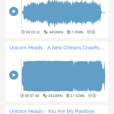
00:03:11
44100Hz
7.25Mb
Unicorn Heads - A New Orleans Crawfish Boil
00:07:40
44100Hz
17.52Mb
Unicorn Heads - You Are My Rainbow