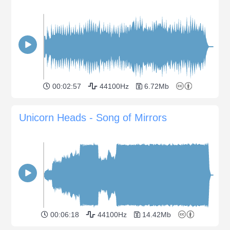
00:02:57
44100Hz
6.72Mb
Unicorn Heads - Song of Mirrors
00:06:18
44100Hz
14.42Mb