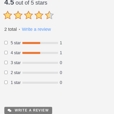
4.5
out of 5 stars
2 total
Write a review
●
5 star
1
4 star
1
3 star
0
2 star
0
1 star
0
WRITE A REVIEW