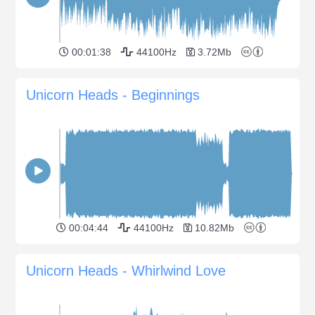
00:01:38
44100Hz
3.72Mb
Unicorn Heads - Beginnings
00:04:44
44100Hz
10.82Mb
Unicorn Heads - Whirlwind Love