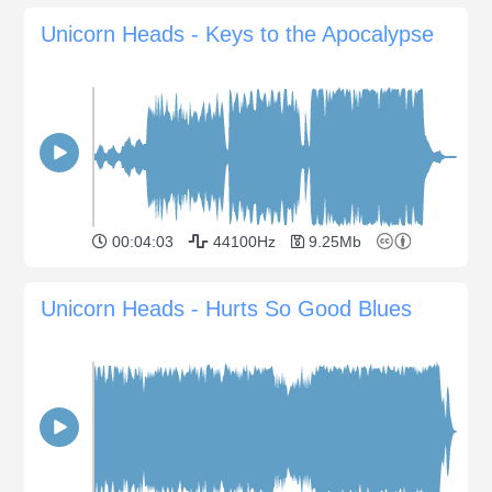
Unicorn Heads - Keys to the Apocalypse
00:04:03
44100Hz
9.25Mb
Unicorn Heads - Hurts So Good Blues