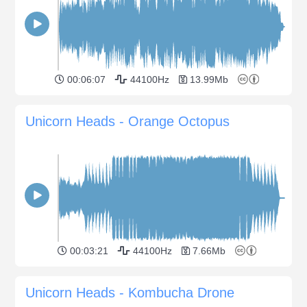
00:06:07
44100Hz
13.99Mb
Unicorn Heads - Orange Octopus
00:03:21
44100Hz
7.66Mb
Unicorn Heads - Kombucha Drone