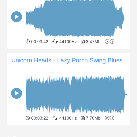
00:03:42
44100Hz
8.47Mb
Unicorn Heads - Lazy Porch Swing Blues
00:03:22
44100Hz
7.70Mb