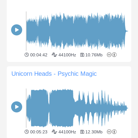
00:04:42
44100Hz
10.76Mb
Unicorn Heads - Psychic Magic
00:05:23
44100Hz
12.30Mb