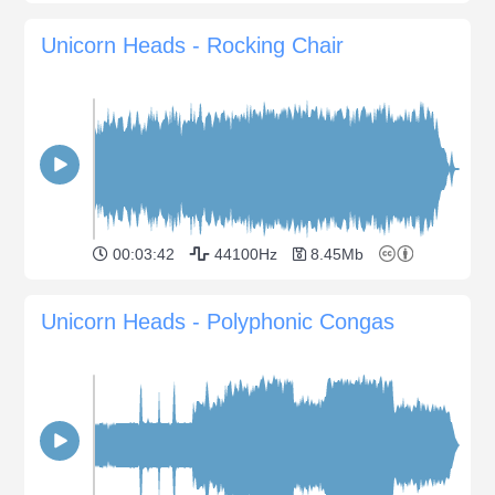
Unicorn Heads - Rocking Chair
00:03:42
44100Hz
8.45Mb
Unicorn Heads - Polyphonic Congas