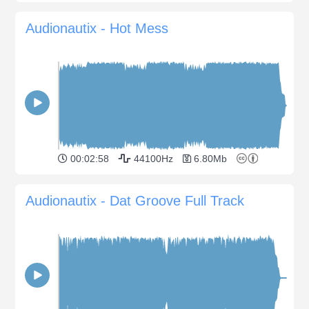
Audionautix - Hot Mess
00:02:58
44100Hz
6.80Mb
Audionautix - Dat Groove Full Track