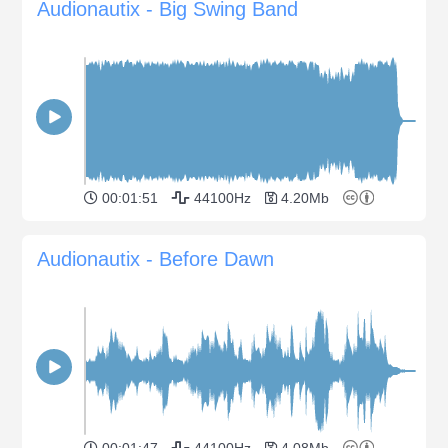
Audionautix - Big Swing Band
00:01:51
44100Hz
4.20Mb
Audionautix - Before Dawn
00:01:47
44100Hz
4.08Mb