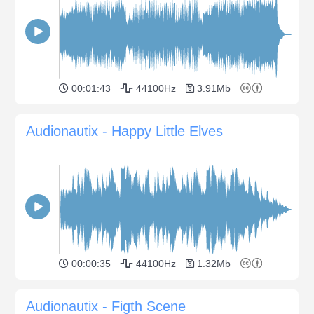
00:01:43
44100Hz
3.91Mb
Audionautix - Happy Little Elves
00:00:35
44100Hz
1.32Mb
Audionautix - Figth Scene