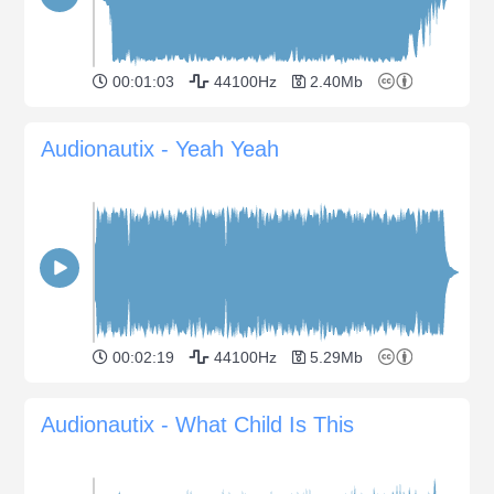
00:01:03
44100Hz
2.40Mb
Audionautix - Yeah Yeah
00:02:19
44100Hz
5.29Mb
Audionautix - What Child Is This