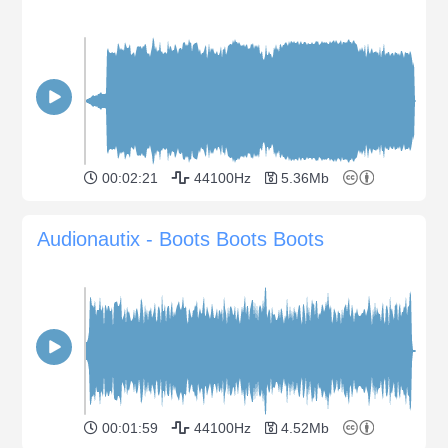
00:02:21
44100Hz
5.36Mb
Audionautix - Boots Boots Boots
00:01:59
44100Hz
4.52Mb