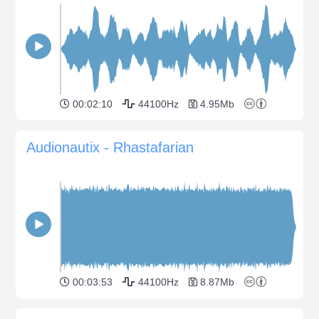
00:02:10
44100Hz
4.95Mb
Audionautix - Rhastafarian
00:03:53
44100Hz
8.87Mb