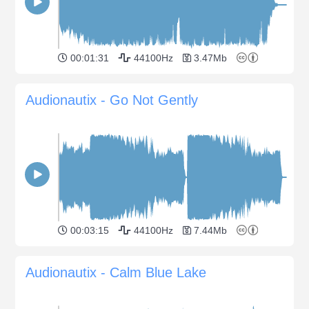
00:01:31
44100Hz
3.47Mb
Audionautix - Go Not Gently
00:03:15
44100Hz
7.44Mb
Audionautix - Calm Blue Lake