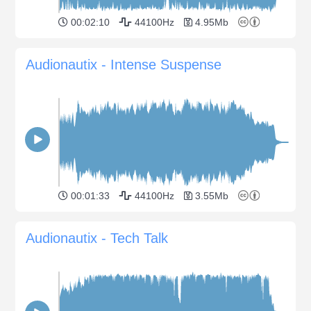
00:02:10
44100Hz
4.95Mb
Audionautix - Intense Suspense
00:01:33
44100Hz
3.55Mb
Audionautix - Tech Talk