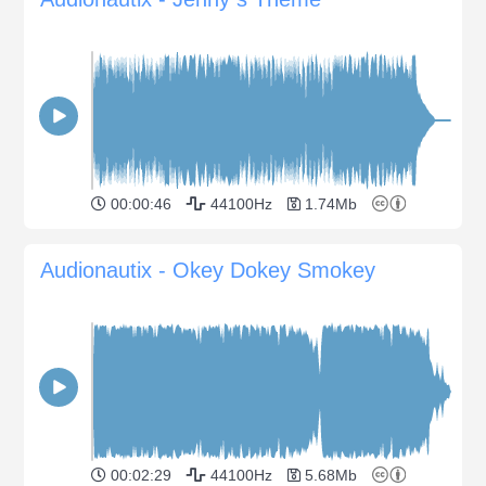
00:00:46
44100Hz
1.74Mb
Audionautix - Okey Dokey Smokey
00:02:29
44100Hz
5.68Mb