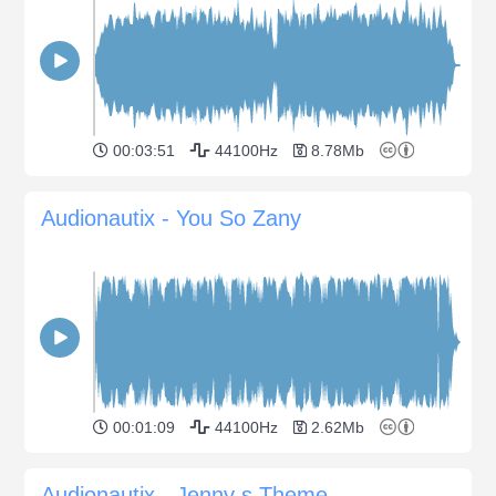
00:03:51
44100Hz
8.78Mb
Audionautix - You So Zany
00:01:09
44100Hz
2.62Mb
Audionautix - Jenny s Theme