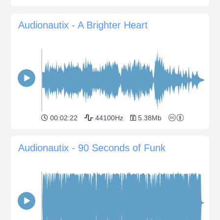
Audionautix - A Brighter Heart
00:02:22
44100Hz
5.38Mb
Audionautix - 90 Seconds of Funk