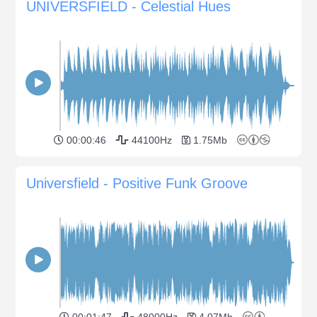
UNIVERSFIELD - Celestial Hues
00:00:46
44100Hz
1.75Mb
Universfield - Positive Funk Groove
00:01:47
48000Hz
4.07Mb