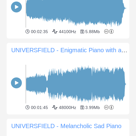
00:02:35
44100Hz
5.88Mb
UNIVERSFIELD - Enigmatic Piano with a Mystical Atmosphere
00:01:45
48000Hz
3.99Mb
UNIVERSFIELD - Melancholic Sad Piano