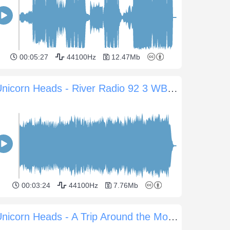
00:05:27
44100Hz
12.47Mb
Unicorn Heads - River Radio 92 3 WBPM
00:03:24
44100Hz
7.76Mb
Unicorn Heads - A Trip Around the Moon