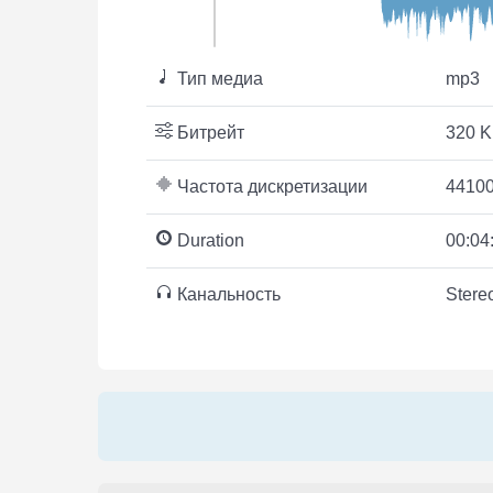
Тип медиа
mp3
Битрейт
320 K
Частота дискретизации
44100
Duration
00:04
Канальность
Stere