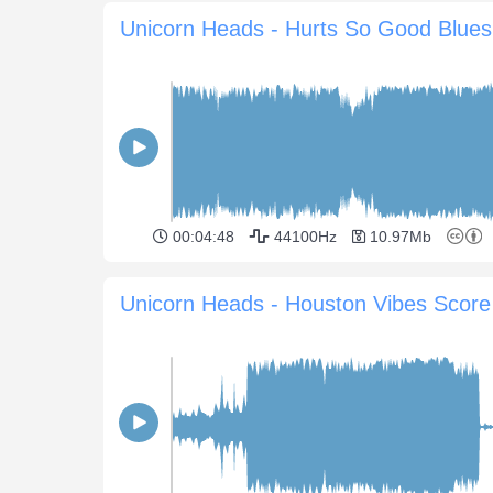
Unicorn Heads - Hurts So Good Blues
00:04:48
44100Hz
10.97Mb
Unicorn Heads - Houston Vibes Score