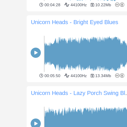
00:04:28
44100Hz
10.22Mb
Unicorn Heads - Bright Eyed Blues
00:05:50
44100Hz
13.34Mb
Unicorn Heads