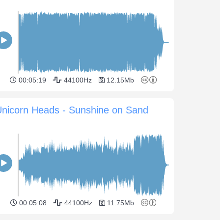
00:05:19
44100Hz
12.15Mb
Unicorn Heads - Sunshine on Sand
00:05:08
44100Hz
11.75Mb