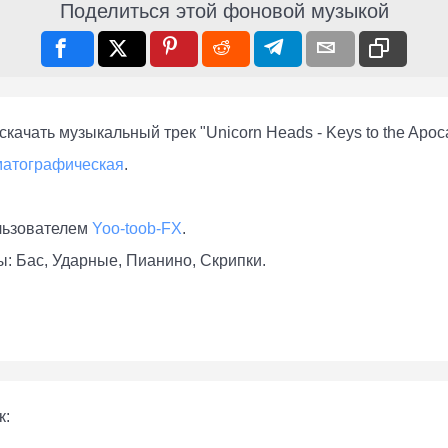
Поделиться этой фоновой музыкой
качать музыкальный трек "Unicorn Heads - Keys to the Apoc
матографическая
.
льзователем
Yoo-toob-FX
.
: Бас, Ударные, Пианино, Скрипки.
к: