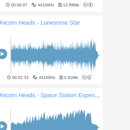
00:06:07
44100Hz
13.99Mb
Unicorn Heads - Lonesome Star
00:02:33
44100Hz
5.81Mb
Unicorn Heads - Space Station Experience