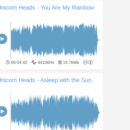
Unicorn Heads - You Are My Rainbow
00:04:42
44100Hz
10.76Mb
nicorn Heads - Asleep with the Sun