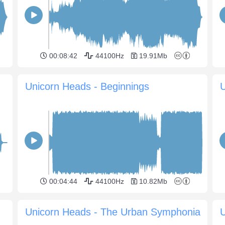
00:08:42
44100Hz
19.91Mb
Unicorn Heads - Beginnings
00:04:44
44100Hz
10.82Mb
Unicorn Heads - The Urban Symphonia