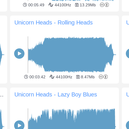
00:05:49
44100Hz
13.29Mb
Unicorn Heads - Rolling Heads
00:03:42
44100Hz
8.47Mb
 - Lazy Porch Swing Blues
Unicorn Heads - Lazy Boy Blues