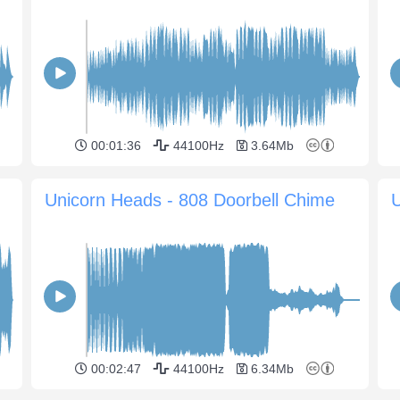
00:01:36
44100Hz
3.64Mb
Unicorn Heads - 808 Doorbell Chime
00:02:47
44100Hz
6.34Mb