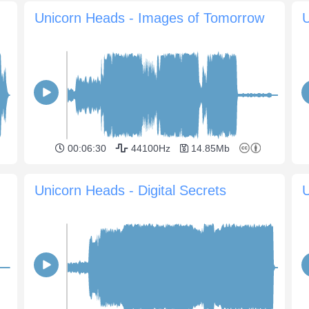
Unicorn Heads - Images of Tomorrow
00:06:30
44100Hz
14.85Mb
Unicorn Heads - Digital Secrets
U