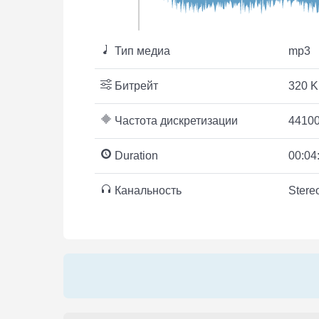
Тип медиа
mp3
Битрейт
320 K
Частота дискретизации
44100
Duration
00:04
Канальность
Stere