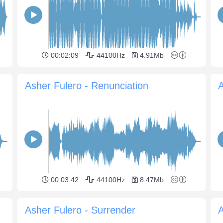
00:02:09
44100Hz
4.91Mb
Asher Fulero - Renunciation
00:03:42
44100Hz
8.47Mb
Asher Fulero - Surrender
A