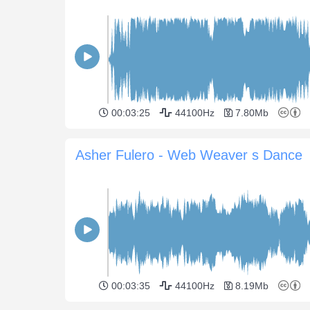
00:03:25
44100Hz
7.80Mb
Asher Fulero - Web Weaver s Dance
00:03:35
44100Hz
8.19Mb