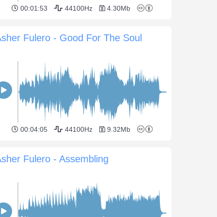
00:01:53
44100Hz
4.30Mb
sher Fulero - Good For The Soul
00:04:05
44100Hz
9.32Mb
sher Fulero - Assembling