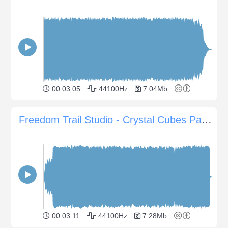
00:03:05
44100Hz
7.04Mb
Freedom Trail Studio - Crystal Cubes Part Two
00:03:11
44100Hz
7.28Mb