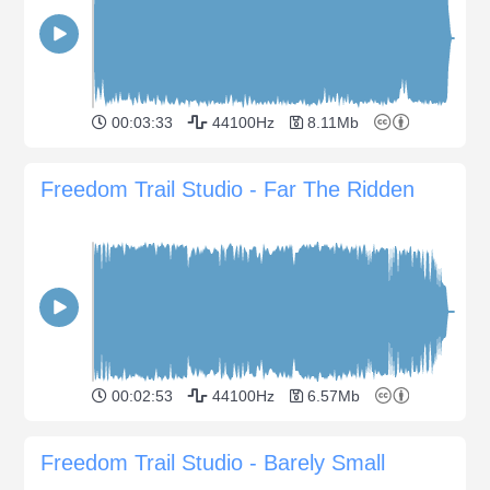
00:03:33
44100Hz
8.11Mb
Freedom Trail Studio - Far The Ridden
00:02:53
44100Hz
6.57Mb
Freedom Trail Studio - Barely Small