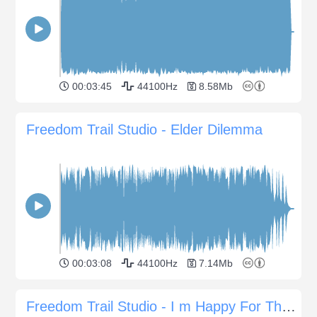
00:03:45
44100Hz
8.58Mb
Freedom Trail Studio - Elder Dilemma
00:03:08
44100Hz
7.14Mb
Freedom Trail Studio - I m Happy For This Guitar