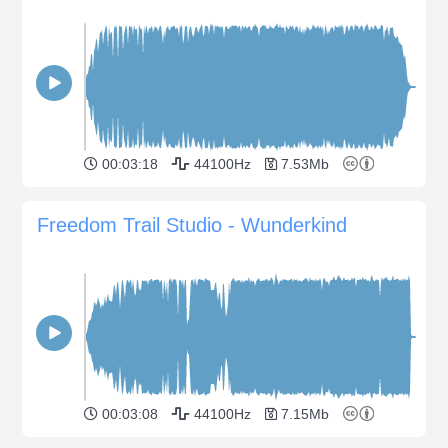
00:03:18
44100Hz
7.53Mb
Freedom Trail Studio - Wunderkind
00:03:08
44100Hz
7.15Mb