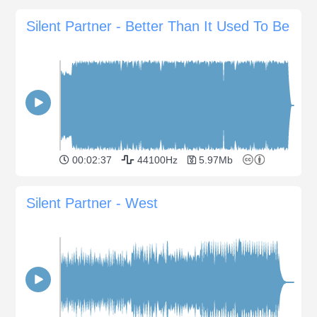
Silent Partner - Better Than It Used To Be
00:02:37
44100Hz
5.97Mb
Silent Partner - West