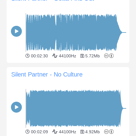
00:02:30
44100Hz
5.72Mb
Silent Partner - No Culture
00:02:09
44100Hz
4.92Mb