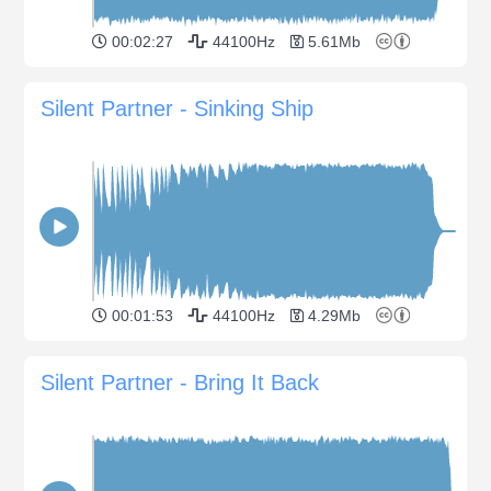
00:02:27
44100Hz
5.61Mb
Silent Partner - Sinking Ship
00:01:53
44100Hz
4.29Mb
Silent Partner - Bring It Back