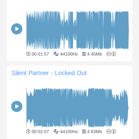
00:01:57
44100Hz
4.45Mb
Silent Partner - Locked Out
00:02:07
44100Hz
4.83Mb