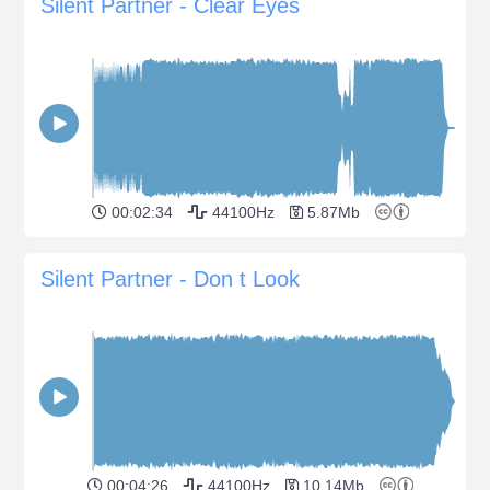
Silent Partner - Clear Eyes
00:02:34
44100Hz
5.87Mb
Silent Partner - Don t Look
00:04:26
44100Hz
10.14Mb