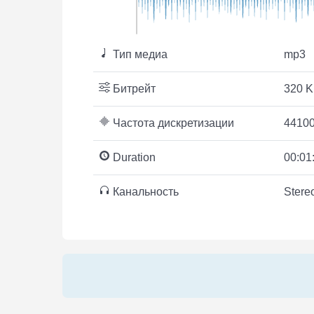
Тип медиа
mp3
Битрейт
320 K
Частота дискретизации
44100
Duration
00:01
Канальность
Stere