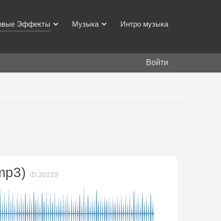
овые Эффекты
Музыка
Интро музыка
Войти
(mp3)
ID:20229