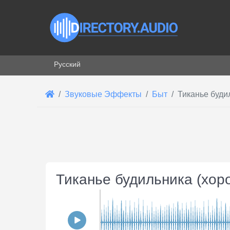
Выберите язык
Русский
Звуковые Эффекты
Быт
Тиканье буди
Тиканье будильника (хор