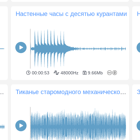
Настенные часы с десятью курантами
00:00:53
48000Hz
9.66Mb
анического будильника с заводным механизмом
Тиканье старомодного механического будильника с заводным механизмом (1 минута)